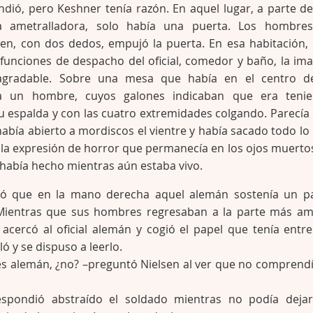
dió, pero Keshner tenía razón. En aquel lugar, a parte de
a ametralladora, solo había una puerta. Los hombre
sen, con dos dedos, empujó la puerta. En esa habitación,
 funciones de despacho del oficial, comedor y baño, la im
gradable. Sobre una mesa que había en el centro d
ía un hombre, cuyos galones indicaban que era tenie
 espalda y con las cuatro extremidades colgando. Parecía
 había abierto a mordiscos el vientre y había sacado todo lo
r la expresión de horror que permanecía en los ojos muerto
había hecho mientras aún estaba vivo.
ijó que en la mano derecha aquel alemán sostenía un p
Mientras que sus hombres regresaban a la parte más am
 acercó al oficial alemán y cogió el papel que tenía entre
ó y se dispuso a leerlo.
es alemán, ¿no? –preguntó Nielsen al ver que no comprendí
respondió abstraído el soldado mientras no podía deja