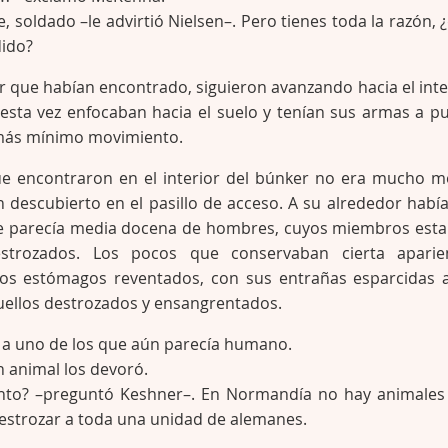
, soldado –le advirtió Nielsen–. Pero tienes toda la razón, 
ido?
r que habían encontrado, siguieron avanzando hacia el inte
 esta vez enfocaban hacia el suelo y tenían sus armas a p
 más mínimo movimiento.
ue encontraron en el interior del búnker no era mucho m
 descubierto en el pasillo de acceso. A su alrededor había
e parecía media docena de hombres, cuyos miembros est
strozados. Los pocos que conservaban cierta aparie
os estómagos reventados, con sus entrañas esparcidas 
cuellos destrozados y ensangrentados.
ó a uno de los que aún parecía humano.
 animal los devoró.
ento? –preguntó Keshner–. En Normandía no hay animales
estrozar a toda una unidad de alemanes.