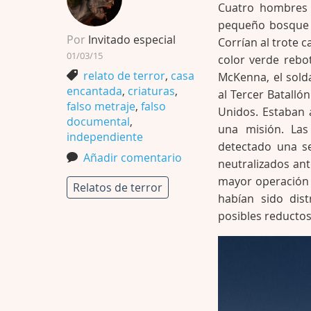
Cuatro hombres 
pequeño bosque a
Por
Invitado especial
Corrían al trote 
01/03/15
color verde rebo
relato de terror
,
casa
McKenna, el sold
encantada
,
criaturas
,
al Tercer Batalló
falso metraje
,
falso
Unidos. Estaban 
documental
,
una misión. Las
independiente
detectado una se
Añadir comentario
neutralizados ant
mayor operación m
Relatos de terror
habían sido dist
posibles reducto