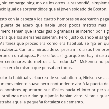
 sin embargo ninguno de los otros le respondió, simplem
ncio igual de sorprendidos que el joven soldado de Boston.
gesto con la cabeza y los cuatro hombres se acercaron peg
 puerta de acero que había unos pocos metros más a
mero tenían que lanzar gas o granadas al interior por al
, para que los alemanes salieran. Pero, justo cuando el sarg
Martínez que procediera como era habitual, se fijó en qu
treabierta. Con una mirada de sorpresa miró a sus hombres
an en un ataque… Pero si fue así, ¿porqué no hay ni rastr
en centenares de metros a la redonda? –McKenna no p
 pero era lo mismo que pensaban todos.
rolar la habitual verborrea de su subalterno, Nielsen se ac
n un movimiento suave pero contundente abrió la puerta de
ro hombres apuntaron sus fúsiles hacia el interior pero 
la profunda oscuridad que jamás habían visto. Ni tan siquier
netraba aquella pequeña fortaleza de cemento.