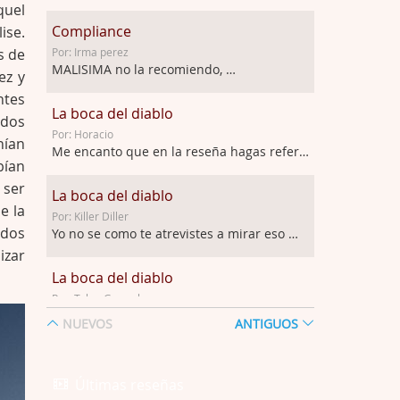
quel
Compliance
ise.
s de
Por: Irma perez
MALISIMA no la recomiendo, …
ez y
ntes
La boca del diablo
ados
Por: Horacio
nían
Me encanto que en la reseña hagas referen …
bían
 ser
La boca del diablo
e la
Por: Killer Diller
ados
Yo no se como te atrevistes a mirar eso …
izar
La boca del diablo
Por: Talan Gwynek
Pues eso: muertes aburridas y personajes p …
NUEVOS
ANTIGUOS
La Odisea
Por: Talan Gwynek
Últimas reseñas
Draghann, las quejas sobre la diversidad s …