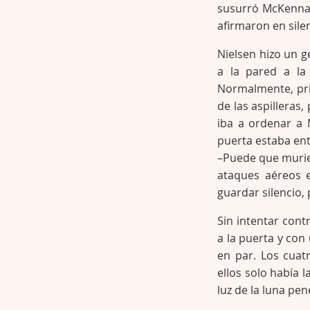
susurró McKenna,
afirmaron en sile
Nielsen hizo un 
a la pared a la
Normalmente, pri
de las aspilleras
iba a ordenar a 
puerta estaba en
–Puede que murier
ataques aéreos 
guardar silencio,
Sin intentar cont
a la puerta y co
en par. Los cuat
ellos solo había 
luz de la luna pe