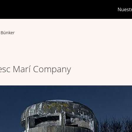
Nuest
 Búnker
cesc Marí Company