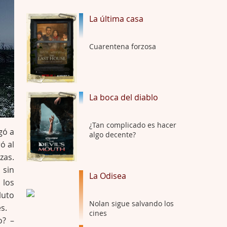
La última casa
La Odisea
Por: Draghann
No sé si entrar en polémicas con respect …
Cuarentena forzosa
Trance
Por: Luar
Buena película, buen director y buenos ac …
La boca del diablo
El señor de las moscas
¿Tan complicado es hacer
Por: Luar
gó a
algo decente?
Dudaba en ver la serie, una serie de 4 cap …
ó al
zas.
Hungry
 sin
La Odisea
Por: Croc
 los
Para entretenerte un domingo por la tarde …
luto
Nolan sigue salvando los
s.
Las 10 películas gore de Almas
cines
o? –
Oscuras