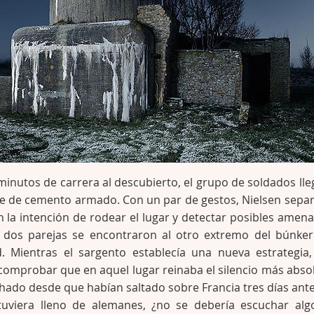
inutos de carrera al descubierto, el grupo de soldados lle
 de cemento armado. Con un par de gestos, Nielsen separ
 la intención de rodear el lugar y detectar posibles amena
 dos parejas se encontraron al otro extremo del búnker
 Mientras el sargento establecía una nueva estrategia,
omprobar que en aquel lugar reinaba el silencio más abso
ado desde que habían saltado sobre Francia tres días ante
tuviera lleno de alemanes, ¿no se debería escuchar alg