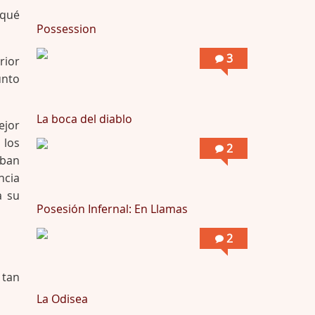
Possession
¿qué
Por: Mountain
Possession
Llevo toda una vida para verla y nunca lo …
3
rior
unto
La boca del diablo
ejor
 los
2
aban
ncia
a su
Posesión Infernal: En Llamas
2
 tan
La Odisea