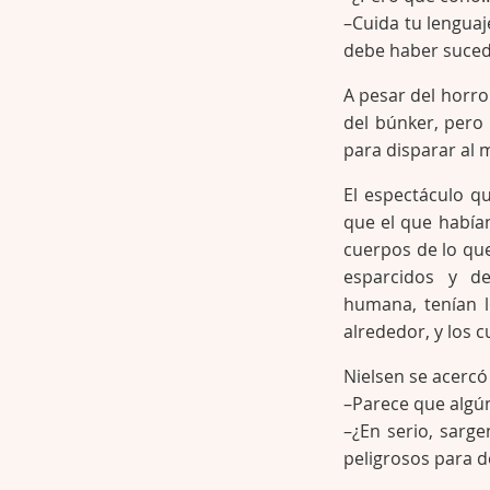
–Cuida tu lenguaje
debe haber suced
A pesar del horro
del búnker, pero
para disparar al
El espectáculo q
que el que habían
cuerpos de lo qu
esparcidos y de
humana, tenían l
alrededor, y los 
Nielsen se acerc
–Parece que algún
–¿En serio, sarg
peligrosos para d