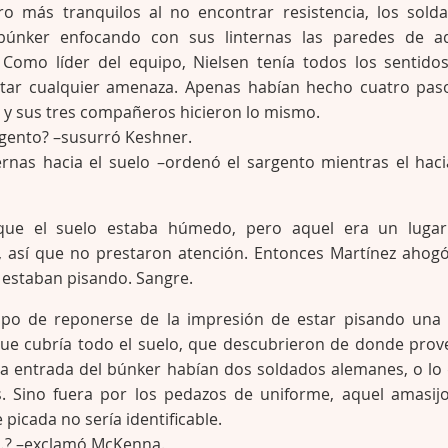
o más tranquilos al no encontrar resistencia, los sold
búnker enfocando con sus linternas las paredes de a
 Como líder del equipo, Nielsen tenía todos los sentido
ctar cualquier amenaza. Apenas habían hecho cuatro pas
 y sus tres compañeros hicieron lo mismo.
gento? –susurró Keshner.
ernas hacia el suelo –ordenó el sargento mientras el haci
que el suelo estaba húmedo, pero aquel era un luga
as, así que no prestaron atención. Entonces Martínez ahog
e estaban pisando. Sangre.
po de reponerse de la impresión de estar pisando una 
ue cubría todo el suelo, que descubrieron de donde prov
 la entrada del búnker habían dos soldados alemanes, o lo
. Sino fuera por los pedazos de uniforme, aquel amasij
picada no sería identificable.
…? –exclamó McKenna.