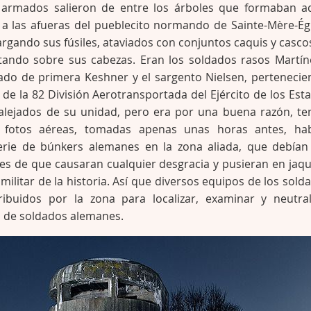
armados salieron de entre los árboles que formaban a
 las afueras del pueblecito normando de Sainte-Mère-Égl
cargando sus fúsiles, ataviados con conjuntos caquis y casco
tando sobre sus cabezas. Eran los soldados rasos Martín
ado de primera Keshner y el sargento Nielsen, pertenecie
n de la 82 División Aerotransportada del Ejército de los Est
alejados de su unidad, pero era por una buena razón, te
 fotos aéreas, tomadas apenas unas horas antes, ha
rie de búnkers alemanes en la zona aliada, que debían
es de que causaran cualquier desgracia y pusieran en jaqu
ilitar de la historia. Así que diversos equipos de los sold
ribuidos por la zona para localizar, examinar y neutral
s de soldados alemanes.