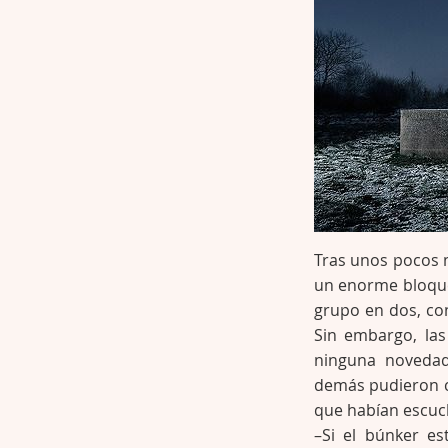
Tras unos pocos m
un enorme bloque
grupo en dos, con
Sin embargo, las
ninguna novedad.
demás pudieron c
que habían escuch
–Si el búnker es