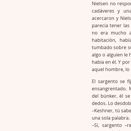
Nielsen no respon
cadáveres y un
acercaron y Niel
parecía tener las
no era mucho a
habitación, hab
tumbado sobre su
algo o alguien le
había en él. Y po
aquel hombre, lo 
El sargento se f
ensangrentado. 
del búnker, él se
dedos. Lo desdobl
–Keshner, tú sab
una sola palabra.
–Sí, sargento –