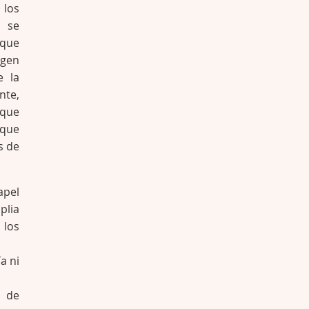
 los
s se
 que
agen
e la
nte,
 que
 que
s de
apel
plia
 los
a ni
r de