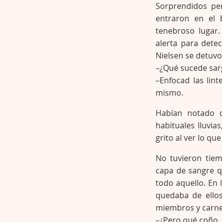
Sorprendidos per
entraron en el 
tenebroso lugar.
alerta para dete
Nielsen se detuvo
–¿Qué sucede sar
–Enfocad las lint
mismo.
Habían notado 
habituales lluvi
grito al ver lo qu
No tuvieron tiem
capa de sangre q
todo aquello. En
quedaba de ellos
miembros y carne 
–¿Pero qué coño