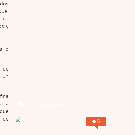
Por encima de tu cadáver
ados
Por: Luar
quel
Interesante cuando avanza, le falta algo d …
s en
os y
Por encima de tu cadáver
Por: Luar
Interesante cuando avanza, le falta algo d …
a lo
Possession
Por: Luar
r de
Se llama la posesión en castellano, está …
ó un
Obsession
Por: Mariano
fina
Una película normalita, nada del otro mun …
enía
Los + comentado
 que
Obsession
o de
Por: Chica Stark
5
Al principio por el hype que la dieron iba …