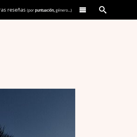
ras reseñas
(por
puntuación,
género...)