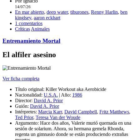
Por
Ignacio
14/07/26
En mar abierto
,
deep water
,
tiburones
,
Renny Harlin
,
ben
kinglsey
,
aaron eckhart
1 comentarios
Críticas
Animales
Entrenamiento Mortal
El alfiler asesino
Ver ficha completa
Título original:
Killer Workout aka Aerobicide
Nacionalidad:
U.S.A.
|
Año:
1986
Director:
David A. Prior
Guión:
David A. Prior
Intérpretes:
Marcia Karr
,
David Campbell
,
Fritz Matthews
,
Ted Prior
,
Teresa Van der Woude
Argumento:
Hace dos años, Valerie murió quemada en una
sesión de solarium. Ahora, su hermana gemela Rhonda,
regenta un gimnasio donde se están produciendo extrañas
muertes...