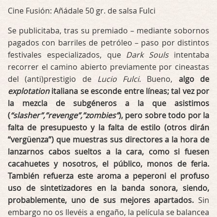
Cine Fusión: Añádale 50 gr. de salsa Fulci
Se publicitaba, tras su premiado – mediante sobornos
pagados con barriles de petróleo – paso por distintos
festivales especializados, que
Dark Souls
intentaba
recorrer el camino abierto previamente por cineastas
del (anti)prestigio de
Lucio Fulci
. Bueno,
algo de
explotation
italiana se esconde entre líneas; tal vez por
la mezcla de subgéneros a la que asistimos
(
“slasher”,”revenge”,”zombies”
), pero sobre todo por la
falta de presupuesto y la falta de estilo (otros dirán
“vergüenza”) que muestras sus directores a la hora de
lanzarnos cabos sueltos a la cara, como si fuesen
cacahuetes y nosotros, el público, monos de feria.
También refuerza este aroma a peperoni el profuso
uso de sintetizadores en la banda sonora, siendo,
probablemente, uno de sus mejores apartados.
Sin
embargo no os llevéis a engaño, la película se balancea