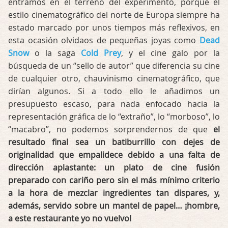
entramos en el terreno del experimento, porque el
estilo cinematográfico del norte de Europa siempre ha
estado marcado por unos tiempos más reflexivos, en
esta ocasión olvidaos de pequeñas joyas como
Dead
Snow
o la saga
Cold Prey
, y el cine galo por la
búsqueda de un “sello de autor” que diferencia su cine
de cualquier otro, chauvinismo cinematográfico, que
dirían algunos. Si a todo ello le añadimos un
presupuesto escaso, para nada enfocado hacia la
representación gráfica de lo “extraño”, lo “morboso”, lo
“macabro”, no podemos sorprendernos de que
el
resultado final sea un batiburrillo con dejes de
originalidad que empalidece debido a una falta de
dirección aplastante: un plato de cine fusión
preparado con cariño pero sin el más mínimo criterio
a la hora de mezclar ingredientes tan dispares, y,
además, servido sobre un mantel de papel… ¡hombre,
a este restaurante yo no vuelvo!