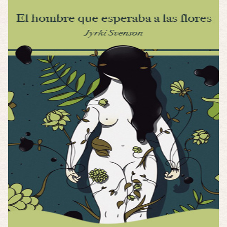
Possession
Por: FrancHis
La he dejado a medias por motivos de fuerz …
Posesión Infernal: En Llamas
Por: FrancHis
Yo justo fui a verla ayer al cine y la ver …
Por encima de tu cadáver
Por: Luar
Interesante cuando avanza, le falta algo d …
Por encima de tu cadáver
Por: Luar
Interesante cuando avanza, le falta algo d …
Possession
Por: Luar
Se llama la posesión en castellano, está …