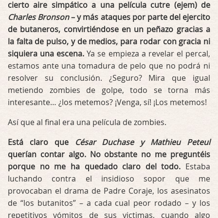
cierto aire simpático a una película cutre (ejem) de
Charles Bronson
– y más ataques por parte del ejercito
de butaneros, convirtiéndose en un peñazo gracias a
la falta de pulso, y de medios, para rodar con gracia ni
siquiera una escena.
Ya se empieza a revelar el percal,
estamos ante una tomadura de pelo que no podrá ni
resolver su conclusión. ¿Seguro? Mira que igual
metiendo zombies de golpe, todo se torna más
interesante… ¿los metemos? ¡Venga, sí! ¡Los metemos!
Así que al final era una película de zombies.
Está claro que
César Duchase y Mathieu Peteul
querían contar algo. No obstante no me preguntéis
porque no me ha quedado claro del todo.
Estaba
luchando contra el insidioso sopor que me
provocaban el drama de Padre Coraje, los asesinatos
de “los butanitos” – a cada cual peor rodado – y los
repetitivos vómitos de sus victimas, cuando algo