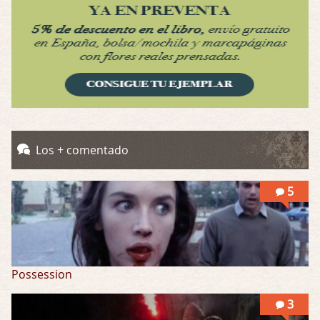
Obsession
Por: Mariano
Una película normalita, nada del otro mun …
Obsession
Por: Chica Stark
Al principio por el hype que la dieron iba …
Possession
Los + comentado
Por: Mountain
Llevo toda una vida para verla y nunca lo …
5
Possession
3