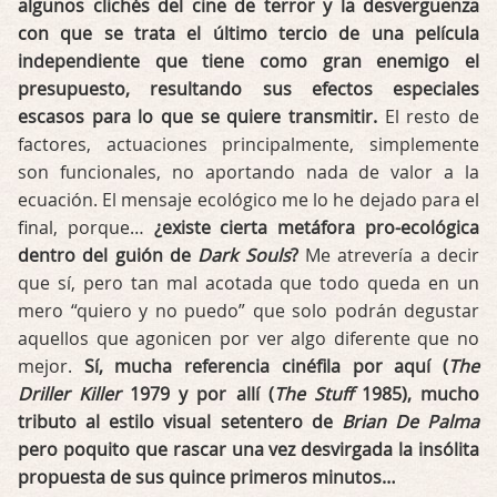
algunos clichés del cine de terror y la desvergüenza
con que se trata el último tercio de una película
independiente que tiene como gran enemigo el
presupuesto, resultando sus efectos especiales
escasos para lo que se quiere transmitir.
El resto de
factores, actuaciones principalmente, simplemente
son funcionales, no aportando nada de valor a la
ecuación. El mensaje ecológico me lo he dejado para el
final, porque…
¿existe cierta metáfora pro-ecológica
dentro del guión de
Dark Souls
?
Me atrevería a decir
que sí, pero tan mal acotada que todo queda en un
mero “quiero y no puedo” que solo podrán degustar
aquellos que agonicen por ver algo diferente que no
mejor.
Sí, mucha referencia cinéfila por aquí (
The
Driller Killer
1979 y por allí (
The Stuff
1985), mucho
tributo al estilo visual setentero de
Brian De Palma
pero poquito que rascar una vez desvirgada la insólita
propuesta de sus quince primeros minutos…