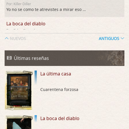
Por: Killer Diller
Yo no se como te atrevistes a mirar eso …
La boca del diablo
Por: Talan Gwynek
Pues eso: muertes aburridas y personajes p …
NUEVOS
ANTIGUOS
La Odisea
Por: Talan Gwynek
Últimas reseñas
Draghann, las quejas sobre la diversidad s …
La última casa
La Odisea
Por: Draghann
No sé si entrar en polémicas con respect …
Cuarentena forzosa
Trance
Por: Luar
Buena película, buen director y buenos ac …
La boca del diablo