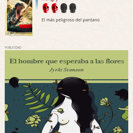
El eslabón podrido
Por: Luar
Solo la he visto en una web rusa de descar …
El más peligroso del pantano
Possession
Por: FrancHis
La he dejado a medias por motivos de fuerz …
PUBLICIDAD
Posesión Infernal: En Llamas
Por: FrancHis
Yo justo fui a verla ayer al cine y la ver …
Por encima de tu cadáver
Por: Luar
Interesante cuando avanza, le falta algo d …
Por encima de tu cadáver
Por: Luar
Interesante cuando avanza, le falta algo d …