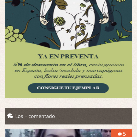
Possession
Por: Luar
Se llama la posesión en castellano, está …
Obsession
Por: Mariano
Una película normalita, nada del otro mun …
Obsession
Por: Chica Stark
Al principio por el hype que la dieron iba …
Possession
Por: Mountain
Llevo toda una vida para verla y nunca lo …
Posesión Infernal: En Llamas
Los + comentado
Por: Skalope
Totalmente de acuerdo Ignacio. La he disfr …
5