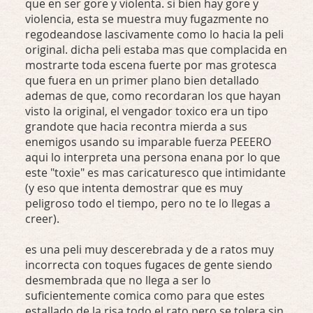
que en ser gore y violenta. si bien hay gore y
violencia, esta se muestra muy fugazmente no
regodeandose lascivamente como lo hacia la peli
original. dicha peli estaba mas que complacida en
mostrarte toda escena fuerte por mas grotesca
que fuera en un primer plano bien detallado
ademas de que, como recordaran los que hayan
visto la original, el vengador toxico era un tipo
grandote que hacia recontra mierda a sus
enemigos usando su imparable fuerza PEEERO
aqui lo interpreta una persona enana por lo que
este "toxie" es mas caricaturesco que intimidante
(y eso que intenta demostrar que es muy
peligroso todo el tiempo, pero no te lo llegas a
creer).
es una peli muy descerebrada y de a ratos muy
incorrecta con toques fugaces de gente siendo
desmembrada que no llega a ser lo
suficientemente comica como para que estes
estallado de la risa todo el rato pero se tolera sin