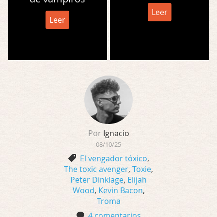
Leer
Leer
Por
Ignacio
08/10/25
El vengador tóxico
,
The toxic avenger
,
Toxie
,
Peter Dinklage
,
Elijah
Wood
,
Kevin Bacon
,
Troma
4 comentarios