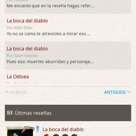
Me encanto que en la reseña hagas referen …
La boca del diablo
Por: Killer Diller
Yo no se como te atrevistes a mirar eso …
La boca del diablo
Por: Talan Gwynek
Pues eso: muertes aburridas y personajes p …
La Odisea
Por: Talan Gwynek
Draghann, las quejas sobre la diversidad s …
NUEVOS
ANTIGUOS
La Odisea
Por: Draghann
Últimas reseñas
No sé si entrar en polémicas con respect …
La boca del diablo
Trance