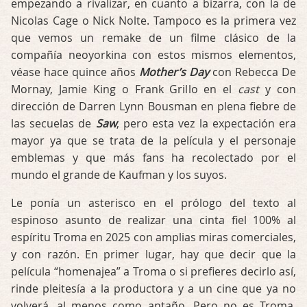
empezando a rivalizar, en cuanto a bizarra, con la de
Nicolas Cage o Nick Nolte. Tampoco es la primera vez
que vemos un remake de un filme clásico de la
compañía neoyorkina con estos mismos elementos,
véase hace quince años
Mother’s Day
con Rebecca De
Mornay, Jamie King o Frank Grillo en el
cast
y con
dirección de Darren Lynn Bousman en plena fiebre de
las secuelas de
Saw
, pero esta vez la expectación era
mayor ya que se trata de la película y el personaje
emblemas y que más fans ha recolectado por el
mundo el grande de Kaufman y los suyos.
Le ponía un asterisco en el prólogo del texto al
espinoso asunto de realizar una cinta fiel 100% al
espíritu Troma en 2025 con amplias miras comerciales,
y con razón. En primer lugar, hay que decir que la
película “homenajea” a Troma o si prefieres decirlo así,
rinde pleitesía a la productora y a un cine que ya no
volverá, al menos como antaño. Pero no es Troma.