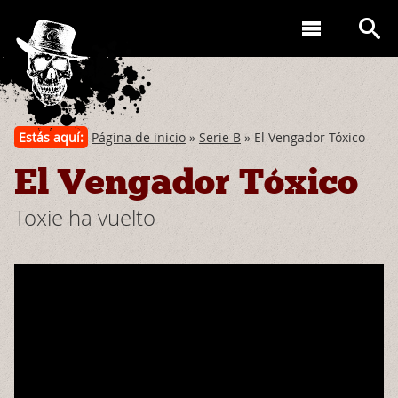
Estás aquí:
Página de inicio
»
Serie B
» El Vengador Tóxico
El Vengador Tóxico
Toxie ha vuelto