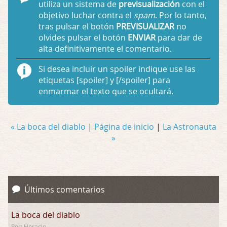
utiliza un sistema de
previsualización
con el
objetivo luchar contra el
spam
. Por lo tanto,
tras pulsar el botón
PREVISUALIZAR
no
olvides pulsar el botón
ENVIAR
para dar de
alta definitivamente el comentario.
Si desea incluir un spoiler indique use las
etiquetas
[spoiler]
y
[/spoiler]
para
enmarmar el texto que se ocultará.
« La boca del diablo
|
Página de inicio
|
La Astronauta
»
Últimos comentarios
La boca del diablo
Por: Horacio