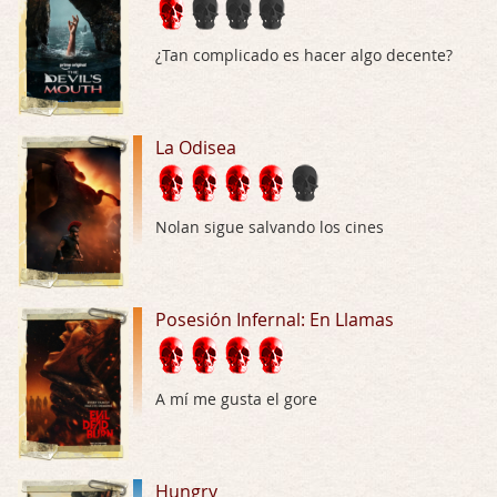
Por: Luar
Buena película, buen director y buenos ac …
¿Tan complicado es hacer algo decente?
El señor de las moscas
Por: Luar
Dudaba en ver la serie, una serie de 4 cap …
La Odisea
Hungry
Por: Croc
Nolan sigue salvando los cines
Para entretenerte un domingo por la tarde …
Las 10 películas gore de Almas Oscuras
Posesión Infernal: En Llamas
Por: JORDI CRUYFF
Buenas tardes, Hay muchas y algunas muy …
Possession
A mí me gusta el gore
Por: Chupasangre
Mi opinión en su día. Su duracion me ha …
Hungry