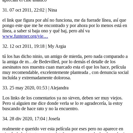
31.
07 oct 2011, 22:02
|
Nina
el link que figura por ahí no funciona, me da fuerade línea, así que
pongo este que me he encontrado y por ahora por lo menos está en
línea, a saber si baja ono y qué baj, pero ahí va
www.funtener.org/vie…
32.
12 oct 2011, 19:18
|
My Argia
tú los has dicho ninio, un amigo de mierda, pero nada comparado a
la amiga de m…de Bedevilled, por lo demás el detalle de los
asesinatos nos muestra cuan marcado esta el que los hace, película
muy recomendable, excelentemente planteada , con denuncia social
incluída y extremadamente dolorosa.
33.
25 may 2020, 01:53
|
Alejandra
Los links de los comentarios ya no sirven, deben ser muy viejos.
Pero si alguien me dice donde verla se lo re agradecería, la estoy
buscando de hace rato y no la encuentro.
34.
28 div 2020, 17:04
|
Josefa
realmente e querido ver esta película por eses pero no aparece en