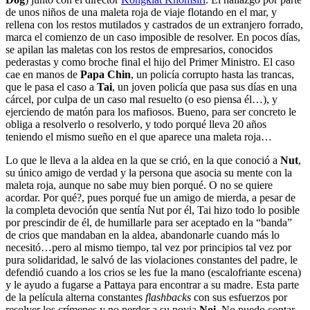
de unos niños de una maleta roja de viaje flotando en el mar, y
rellena con los restos mutilados y castrados de un extranjero forrado,
marca el comienzo de un caso imposible de resolver. En pocos días,
se apilan las maletas con los restos de empresarios, conocidos
pederastas y como broche final el hijo del Primer Ministro. El caso
cae en manos de
Papa Chin
, un policía corrupto hasta las trancas,
que le pasa el caso a
Tai
, un joven policía que pasa sus días en una
cárcel, por culpa de un caso mal resuelto (o eso piensa él…), y
ejerciendo de matón para los mafiosos. Bueno, para ser concreto le
obliga a resolverlo o resolverlo, y todo porqué lleva 20 años
teniendo el mismo sueño en el que aparece una maleta roja…
Lo que le lleva a la aldea en la que se crió, en la que conoció a
Nut
,
su único amigo de verdad y la persona que asocia su mente con la
maleta roja, aunque no sabe muy bien porqué. O no se quiere
acordar. Por qué?, pues porqué fue un amigo de mierda, a pesar de
la completa devoción que sentía Nut por él, Tai hizo todo lo posible
por prescindir de él, de humillarle para ser aceptado en la “banda”
de crios que mandaban en la aldea, abandonarle cuando más lo
necesitó…pero al mismo tiempo, tal vez por principios tal vez por
pura solidaridad, le salvó de las violaciones constantes del padre, le
defendió cuando a los crios se les fue la mano (escalofriante escena)
y le ayudo a fugarse a Pattaya para encontrar a su madre. Esta parte
de la película alterna constantes
flashbacks
con sus esfuerzos por
resolver los crímenes y no perder a su novia
Noi
. No puedo contar