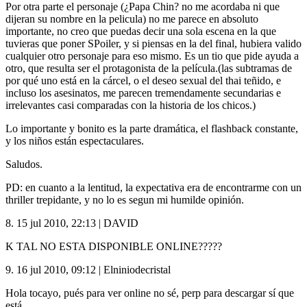
Por otra parte el personaje (¿Papa Chin? no me acordaba ni que
dijeran su nombre en la pelicula) no me parece en absoluto
importante, no creo que puedas decir una sola escena en la que
tuvieras que poner SPoiler, y si piensas en la del final, hubiera valido
cualquier otro personaje para eso mismo. Es un tio que pide ayuda a
otro, que resulta ser el protagonista de la película.(las subtramas de
por qué uno está en la cárcel, o el deseo sexual del thai teñido, e
incluso los asesinatos, me parecen tremendamente secundarias e
irrelevantes casi comparadas con la historia de los chicos.)
Lo importante y bonito es la parte dramática, el flashback constante,
y los niños están espectaculares.
Saludos.
PD: en cuanto a la lentitud, la expectativa era de encontrarme con un
thriller trepidante, y no lo es segun mi humilde opinión.
8.
15 jul 2010, 22:13
|
DAVID
K
TAL
NO
ESTA
DISPONIBLE
ONLINE
?????
9.
16 jul 2010, 09:12
|
Elniniodecristal
Hola tocayo, pués para ver online no sé, perp para descargar sí que
está.