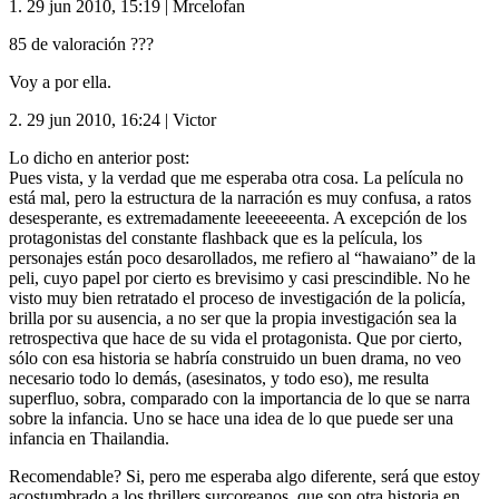
1.
29 jun 2010, 15:19
|
Mrcelofan
85 de valoración ???
Voy a por ella.
2.
29 jun 2010, 16:24
|
Victor
Lo dicho en anterior post:
Pues vista, y la verdad que me esperaba otra cosa. La película no
está mal, pero la estructura de la narración es muy confusa, a ratos
desesperante, es extremadamente leeeeeeenta. A excepción de los
protagonistas del constante flashback que es la película, los
personajes están poco desarollados, me refiero al “hawaiano” de la
peli, cuyo papel por cierto es brevisimo y casi prescindible. No he
visto muy bien retratado el proceso de investigación de la policía,
brilla por su ausencia, a no ser que la propia investigación sea la
retrospectiva que hace de su vida el protagonista. Que por cierto,
sólo con esa historia se habría construido un buen drama, no veo
necesario todo lo demás, (asesinatos, y todo eso), me resulta
superfluo, sobra, comparado con la importancia de lo que se narra
sobre la infancia. Uno se hace una idea de lo que puede ser una
infancia en Thailandia.
Recomendable? Si, pero me esperaba algo diferente, será que estoy
acostumbrado a los thrillers surcoreanos, que son otra historia en