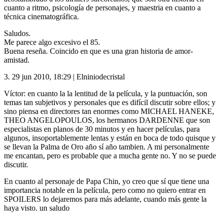
cuanto a ritmo, psicología de personajes, y maestria en cuanto a
técnica cinematográfica.
Saludos.
Me parece algo excesivo el 85.
Buena reseña. Coincido en que es una gran historia de amor-
amistad.
3.
29 jun 2010, 18:29
|
Elniniodecristal
Víctor: en cuanto la la lentitud de la película, y la puntuación, son
temas tan subjetivos y personales que es difícil discutir sobre ellos; y
sino piensa en directores tan enormes como
MICHAEL
HANEKE
,
THEO
ANGELOPOULOS
, los hermanos
DARDENNE
que son
especialistas en planos de 30 minutos y en hacer películas, para
algunos, insoportablemente lentas y están en boca de todo quisque y
se llevan la Palma de Oro año sí año tambien. A mi personalmente
me encantan, pero es probable que a mucha gente no. Y no se puede
discutir.
En cuanto al personaje de Papa Chin, yo creo que sí que tiene una
importancia notable en la película, pero como no quiero entrar en
SPOILERS
lo dejaremos para más adelante, cuando más gente la
haya visto. un saludo