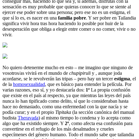
conseguir más, haciendo lo que sea y, si además, disfrutas con la
sensación es muy probable que quieras conocer lo que se siente al
ejercer ese poder sobre una persona; pero ese no es un estigma, el
que sí lo es, es nacer en una
familia pobre
. Y ser pobre en Tailandia
significa vivir hora tras hora haciendo lo posible por huir de la
desesperación que obliga a elegir entre comer o no comer, vivir o no
vivir.
No quiero detenerme mucho en esto – me imagino que ninguno de
vosotros/as vivirá en el mundo de
chupipiruli
y , aunque joda
acordarse, se le revolverán las tripas – pero hay un tercer
estigma
, el
de la
homosexualidad
, que es básico para entender la película. Por
varias razones, eso sí, y yo destacaría dos:
1ª
La propia confusión
que existe en el país al respecto, ya que mientras las leyes del país
nunca lo han tipificado como delito, sí que lo consideraban hasta
hace no demasiado, como una enfermedad con la que nacía y se
podía curar; y en el propio
Tipitaka
(la sección canónica del manual
budista
Theravada
) al mismo tiempo lo condena y lo acepta como
algo que ha existido siempre. Y
2º
, como afecta esa confusión para
convertirse en el refugio de los más desalmados y crueles
especímenes del género humano. Todo el mundo sabe que tailandia