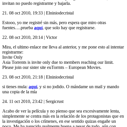
invitan no puedo registrarme y bajarla.
21.
08 oct 2010, 19:33
|
Elniniodecristal
Estooo, yo me registré sin más, pero espera que miro otras
fuentes….prueba
aquí
, que solo hay que registrarse.
22.
08 oct 2010, 20:14
|
Victor
Mira, el ultimo enlace me lleva al anterior, y me pone esto al intentar
registrarme:
Invite Only
Asia Torrents is invite only due to members reaching our limit.
Please join our sister site euTorrnts – European Movies.
23.
08 oct 2010, 21:18
|
Elniniodecristal
si tienes mula:
aquí
, y si no jodido. O mándame un mail y mando
una copia de la mía
24.
11 oct 2010, 23:42
|
Sergicrust
Acabo de ver la película y no pienso que sea excesivamente lenta,
simplemente se centra más en la relación de los protagonistas que en
la investigación o los crímenes, en ese sentido quizas engañe un
poco. Me ha parecido realmente buena a pesar de todo, aún con