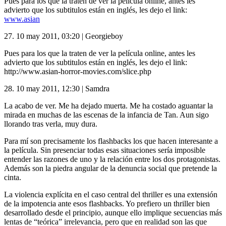
Pues para los que la traten de ver la película online, antes les
advierto que los subtitulos están en inglés, les dejo el link:
www.asian
27.
10 may 2011, 03:20
|
Georgieboy
Pues para los que la traten de ver la película online, antes les
advierto que los subtitulos están en inglés, les dejo el link:
http://www.asian-horror-movies.com/slice.php
28.
10 may 2011, 12:30
|
Samdra
La acabo de ver. Me ha dejado muerta. Me ha costado aguantar la
mirada en muchas de las escenas de la infancia de Tan. Aun sigo
llorando tras verla, muy dura.
Para mí son precisamente los flashbacks los que hacen interesante a
la película. Sin presenciar todas esas situaciones sería imposible
entender las razones de uno y la relación entre los dos protagonistas.
Además son la piedra angular de la denuncia social que pretende la
cinta.
La violencia explícita en el caso central del thriller es una extensión
de la impotencia ante esos flashbacks. Yo prefiero un thriller bien
desarrollado desde el principio, aunque ello implique secuencias más
lentas de “teórica” irrelevancia, pero que en realidad son las que