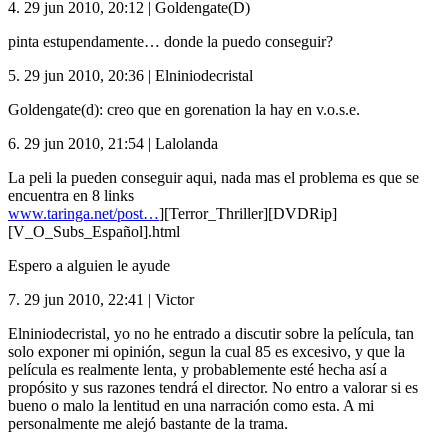
4.
29 jun 2010, 20:12
|
Goldengate(d)
pinta estupendamente… donde la puedo conseguir?
5.
29 jun 2010, 20:36
|
Elniniodecristal
Goldengate(d): creo que en gorenation la hay en v.o.s.e.
6.
29 jun 2010, 21:54
|
Lalolanda
La peli la pueden conseguir aqui, nada mas el problema es que se
encuentra en 8 links
www.taringa.net/post…
][Terror_Thriller][DVDRip]
[V_O_Subs_Español].html
Espero a alguien le ayude
7.
29 jun 2010, 22:41
|
Victor
Elniniodecristal, yo no he entrado a discutir sobre la película, tan
solo exponer mi opinión, segun la cual 85 es excesivo, y que la
película es realmente lenta, y probablemente esté hecha así a
propósito y sus razones tendrá el director. No entro a valorar si es
bueno o malo la lentitud en una narración como esta. A mi
personalmente me alejó bastante de la trama.