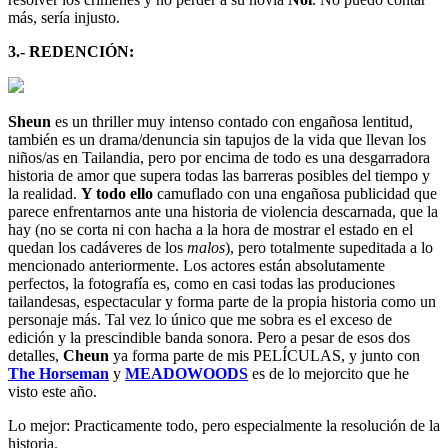
más, sería injusto.
3.- REDENCIÓN:
Sheun
es un thriller muy intenso contado con engañosa lentitud,
también es un drama/denuncia sin tapujos de la vida que llevan los
niños/as en Tailandia, pero por encima de todo es una desgarradora
historia de amor que supera todas las barreras posibles del tiempo y
la realidad.
Y todo ello
camuflado con una engañosa publicidad que
parece enfrentarnos ante una historia de violencia descarnada, que la
hay (no se corta ni con hacha a la hora de mostrar el estado en el
quedan los cadáveres de los
malos
), pero totalmente supeditada a lo
mencionado anteriormente. Los actores están absolutamente
perfectos, la fotografía es, como en casi todas las produciones
tailandesas, espectacular y forma parte de la propia historia como un
personaje más. Tal vez lo único que me sobra es el exceso de
edición y la prescindible banda sonora. Pero a pesar de esos dos
detalles,
Cheun
ya forma parte de mis PELÍCULAS, y junto con
The Horseman
y
MEADOWOODS
es de lo mejorcito que he
visto este año.
Lo mejor:
Practicamente todo, pero especialmente la resolución de la
historia.