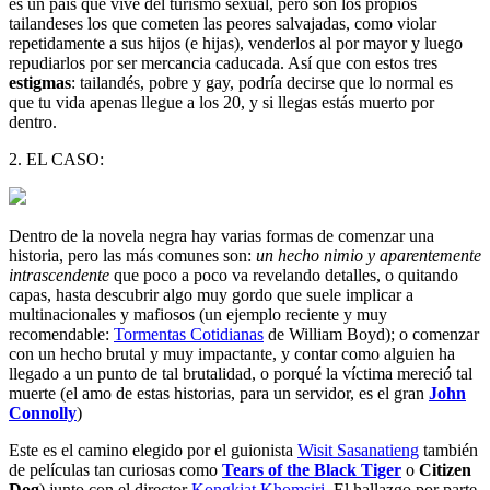
es un país que vive del turismo sexual, pero son los propios
tailandeses los que cometen las peores salvajadas, como violar
repetidamente a sus hijos (e hijas), venderlos al por mayor y luego
repudiarlos por ser mercancia caducada. Así que con estos tres
estigmas
: tailandés, pobre y gay, podría decirse que lo normal es
que tu vida apenas llegue a los 20, y si llegas estás muerto por
dentro.
2. EL CASO:
Dentro de la novela negra hay varias formas de comenzar una
historia, pero las más comunes son:
un hecho nimio y aparentemente
intrascendente
que poco a poco va revelando detalles, o quitando
capas, hasta descubrir algo muy gordo que suele implicar a
multinacionales y mafiosos (un ejemplo reciente y muy
recomendable:
Tormentas Cotidianas
de William Boyd); o comenzar
con un hecho brutal y muy impactante, y contar como alguien ha
llegado a un punto de tal brutalidad, o porqué la víctima mereció tal
muerte (el amo de estas historias, para un servidor, es el gran
John
Connolly
)
Este es el camino elegido por el guionista
Wisit Sasanatieng
también
de películas tan curiosas como
Tears of the Black Tiger
o
Citizen
Dog
) junto con el director
Kongkiat Khomsiri
. El hallazgo por parte