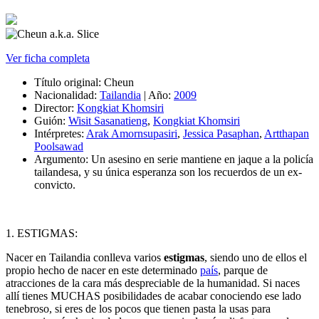
Ver ficha completa
Título original:
Cheun
Nacionalidad:
Tailandia
|
Año:
2009
Director:
Kongkiat Khomsiri
Guión:
Wisit Sasanatieng
,
Kongkiat Khomsiri
Intérpretes:
Arak Amornsupasiri
,
Jessica Pasaphan
,
Artthapan
Poolsawad
Argumento:
Un asesino en serie mantiene en jaque a la policía
tailandesa, y su única esperanza son los recuerdos de un ex-
convicto.
1. ESTIGMAS:
Nacer en Tailandia conlleva varios
estigmas
, siendo uno de ellos el
propio hecho de nacer en este determinado
país
, parque de
atracciones de la cara más despreciable de la humanidad. Si naces
allí tienes MUCHAS posibilidades de acabar conociendo ese lado
tenebroso, si eres de los pocos que tienen pasta la usas para