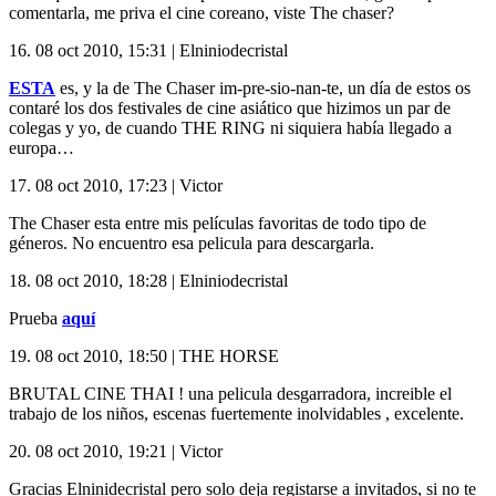
comentarla, me priva el cine coreano, viste The chaser?
16.
08 oct 2010, 15:31
|
Elniniodecristal
ESTA
es, y la de The Chaser im-pre-sio-nan-te, un día de estos os
contaré los dos festivales de cine asiático que hizimos un par de
colegas y yo, de cuando
THE
RING
ni siquiera había llegado a
europa…
17.
08 oct 2010, 17:23
|
Victor
The Chaser esta entre mis películas favoritas de todo tipo de
géneros. No encuentro esa pelicula para descargarla.
18.
08 oct 2010, 18:28
|
Elniniodecristal
Prueba
aquí
19.
08 oct 2010, 18:50
|
THE HORSE
BRUTAL
CINE
THAI
! una pelicula desgarradora, increible el
trabajo de los niños, escenas fuertemente inolvidables , excelente.
20.
08 oct 2010, 19:21
|
Victor
Gracias Elninidecristal pero solo deja registarse a invitados, si no te