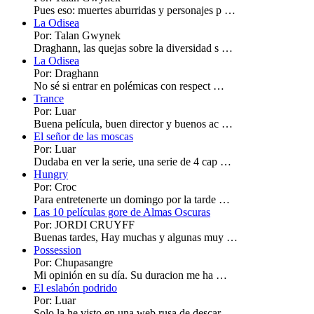
Pues eso: muertes aburridas y personajes p …
La Odisea
Por: Talan Gwynek
Draghann, las quejas sobre la diversidad s …
La Odisea
Por: Draghann
No sé si entrar en polémicas con respect …
Trance
Por: Luar
Buena película, buen director y buenos ac …
El señor de las moscas
Por: Luar
Dudaba en ver la serie, una serie de 4 cap …
Hungry
Por: Croc
Para entretenerte un domingo por la tarde …
Las 10 películas gore de Almas Oscuras
Por: JORDI CRUYFF
Buenas tardes, Hay muchas y algunas muy …
Possession
Por: Chupasangre
Mi opinión en su día. Su duracion me ha …
El eslabón podrido
Por: Luar
Solo la he visto en una web rusa de descar …