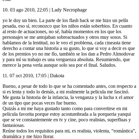
10.
03 ago 2010, 22:05
|
Lady Necrophage
yo le doy un bien. La parte de los flash back se me hizo un pelín
pesada, eso sí, reconozco que los niños están soberbios. En cuanto
al resto de actuaciones, no sé, había momentos en los que los
personajes se me antojaban sobreactuados y otros muy sosos. Si
hablamos de la lentitud, no le veo el problema, cada cineasta tiene
derecho a contar una historia a su gusto, lo que si voy a decir es que
de los premios yo no me fío, también se los dan a Pedro Almodovar
y para mí su trabajo es una verguenza absoluta. Resumiendo, que
merece la pena verla aunque solo sea por el final. Saludos.
11.
07 oct 2010, 17:05
|
Dakota
Bueno, a pesar de todo lo que se ha comentado antes, con respecto a
si es lenta y todo lo demás, a mi realmente la pelicula me fascinó.
Me gusta la historia de la infancia, la venganza y la lucha x el amor
de un tipo que pocas veces fue bueno.
Quizás a mi me haya gustado tanto como para convertirse en mi
pelicula favorita porque estoy acostumbrada a la porqueria yanqui
que se ve constantemente en tv y cine, poco realistas, superfluas y
fantasiosas.
Reúne todos los requisitos para mi, es realista, violenta, “romántica”,
dramática y me hizo llorar.