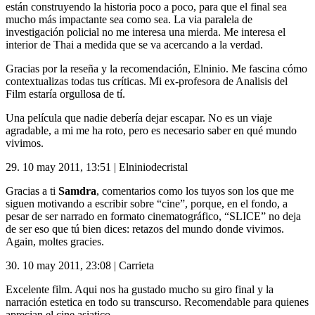
están construyendo la historia poco a poco, para que el final sea
mucho más impactante sea como sea. La via paralela de
investigación policial no me interesa una mierda. Me interesa el
interior de Thai a medida que se va acercando a la verdad.
Gracias por la reseña y la recomendación, Elninio. Me fascina cómo
contextualizas todas tus críticas. Mi ex-profesora de Analisis del
Film estaría orgullosa de tí.
Una película que nadie debería dejar escapar. No es un viaje
agradable, a mi me ha roto, pero es necesario saber en qué mundo
vivimos.
29.
10 may 2011, 13:51
|
Elniniodecristal
Gracias a ti
Samdra
, comentarios como los tuyos son los que me
siguen motivando a escribir sobre “cine”, porque, en el fondo, a
pesar de ser narrado en formato cinematográfico, “
SLICE
” no deja
de ser eso que tú bien dices: retazos del mundo donde vivimos.
Again, moltes gracies.
30.
10 may 2011, 23:08
|
Carrieta
Excelente film. Aqui nos ha gustado mucho su giro final y la
narración estetica en todo su transcurso. Recomendable para quienes
aprecian el cine asiatico