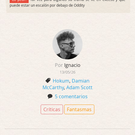
puede estar un escalón por debajo de Oddity
Por
Ignacio
13/05/26
Hokum
,
Damian
McCarthy
,
Adam Scott
5 comentarios
Críticas
Fantasmas