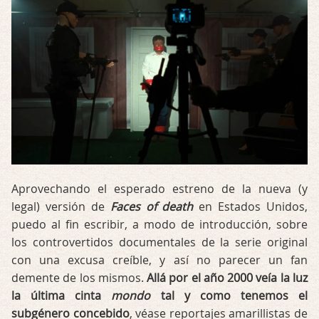
Aprovechando el esperado estreno de la nueva (y
legal) versión de
Faces of death
en Estados Unidos,
puedo al fin escribir, a modo de introducción, sobre
los controvertidos documentales de la serie original
con una excusa creíble, y así no parecer un fan
demente de los mismos.
Allá por el año 2000 veía la luz
la última cinta
mondo
tal y como tenemos el
subgénero concebido
, véase reportajes amarillistas de