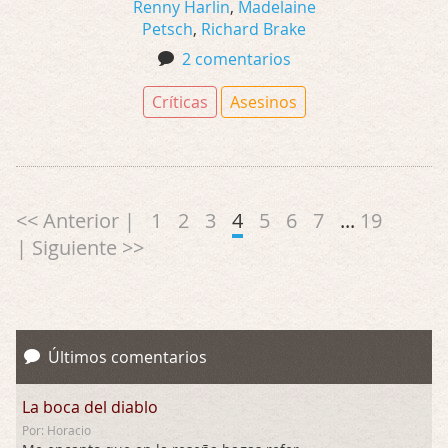
Renny Harlin
,
Madelaine
Petsch
,
Richard Brake
2 comentarios
Críticas
Asesinos
<< Anterior |
1
2
3
4
5
6
7
...
19
| Siguiente >>
Últimos comentarios
La boca del diablo
Por: Horacio