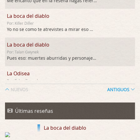
Me encanto que en la reseña hagas referen …
La boca del diablo
Por: Killer Diller
Yo no se como te atrevistes a mirar eso …
La boca del diablo
Por: Talan Gwynek
Pues eso: muertes aburridas y personajes p …
La Odisea
Por: Talan Gwynek
Draghann, las quejas sobre la diversidad s …
NUEVOS
ANTIGUOS
La Odisea
Por: Draghann
Últimas reseñas
No sé si entrar en polémicas con respect …
La boca del diablo
Trance
Por: Luar