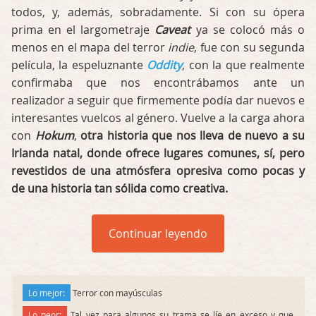
todos, y, además, sobradamente. Si con su ópera
prima en el largometraje
Caveat
ya se colocó más o
menos en el mapa del terror
indie
, fue con su segunda
película, la espeluznante
Oddity
, con la que realmente
confirmaba que nos encontrábamos ante un
realizador a seguir que firmemente podía dar nuevos e
interesantes vuelcos al género. Vuelve a la carga ahora
con
Hokum
,
otra historia que nos lleva de nuevo a su
Irlanda natal, donde ofrece lugares comunes, sí, pero
revestidos de una atmósfera opresiva como pocas y
de una historia tan sólida como creativa.
Continuar leyendo
Lo mejor:
Terror con mayúsculas
Lo peor:
Tal vez para algunos su trama se líe en exceso y que