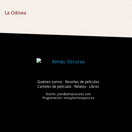
La Odisea
Quiénes somos
·
Reseñas de películas
Carteles de películas
·
Relatos
·
Libros
Diseño:
joan@almasocuras.com
Programación:
nimuyhechonipoco.es