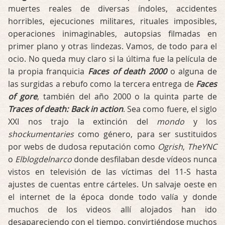
muertes reales de diversas índoles, accidentes
horribles, ejecuciones militares, rituales imposibles,
operaciones inimaginables, autopsias filmadas en
primer plano y otras lindezas. Vamos, de todo para el
ocio. No queda muy claro si la última fue la película de
la propia franquicia
Faces of death 2000
o alguna de
las surgidas a rebufo como la tercera entrega de
Faces
of gore
, también del año 2000 o la quinta parte de
Traces of death: Back in action
. Sea como fuere, el siglo
XXI nos trajo la extinción del
mondo
y los
shockumentaries
como género, para ser sustituidos
por webs de dudosa reputación como
Ogrish
,
TheYNC
o
Elblogdelnarco
donde desfilaban desde vídeos nunca
vistos en televisión de las víctimas del 11-S hasta
ajustes de cuentas entre cárteles. Un salvaje oeste en
el internet de la época donde todo valía y donde
muchos de los videos allí alojados han ido
desapareciendo con el tiempo, convirtiéndose muchos