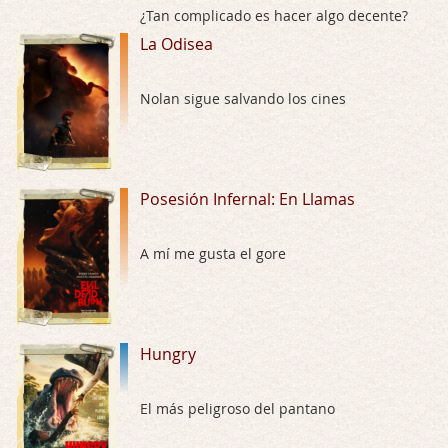
Buena película, buen director y buenos ac …
¿Tan complicado es hacer algo decente?
La Odisea
El señor de las moscas
Por: Luar
Nolan sigue salvando los cines
Dudaba en ver la serie, una serie de 4 cap …
Hungry
Por: Croc
Posesión Infernal: En Llamas
Para entretenerte un domingo por la tarde …
Las 10 películas gore de Almas Oscuras
A mí me gusta el gore
Por: JORDI CRUYFF
Buenas tardes, Hay muchas y algunas muy …
Possession
Hungry
Por: Chupasangre
Mi opinión en su día. Su duracion me ha …
El más peligroso del pantano
El eslabón podrido