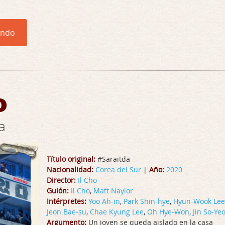
endo
o
a
Título original:
#Saraitda
Nacionalidad:
Corea del Sur
|
Año:
2020
Director:
Il Cho
Guión:
Il Cho
,
Matt Naylor
Intérpretes:
Yoo Ah-in
,
Park Shin-hye
,
Hyun-Wook Lee
Jeon Bae-su
,
Chae Kyung Lee
,
Oh Hye-Won
,
Jin So-Ye
Argumento:
Un joven se queda aislado en la casa