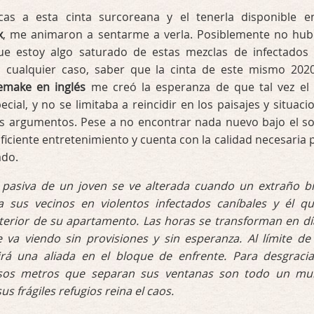
cas a esta cinta surcoreana y el tenerla disponible e
x
, me animaron a sentarme a verla. Posiblemente no hub
ue estoy algo saturado de estas mezclas de infectados
n cualquier caso, saber que la cinta de este mismo 20
emake en inglés
me creó la esperanza de que tal vez el 
cial, y no se limitaba a reincidir en los paisajes y situaci
 argumentos. Pese a no encontrar nada nuevo bajo el sol
uficiente entretenimiento y cuenta con la calidad necesaria 
ado.
 pasiva de un joven se ve alterada cuando un extraño b
 a sus vecinos en violentos infectados caníbales y él q
nterior de su apartamento. Las horas se transforman en dí
 va viendo sin provisiones y sin esperanza. Al límite de
irá una aliada en el bloque de enfrente. Para desgraci
asos metros que separan sus ventanas son todo un m
s frágiles refugios reina el caos.