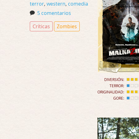
terror
,
western
,
comedia
5 comentarios
Críticas
Zombies
DIVERSIÓN:
TERROR:
ORIGINALIDAD:
GORE: