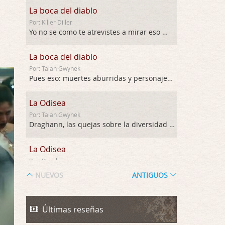
La boca del diablo
Por: Killer Diller
Yo no se como te atrevistes a mirar eso …
La boca del diablo
Por: Talan Gwynek
Pues eso: muertes aburridas y personajes p …
La Odisea
Por: Talan Gwynek
Draghann, las quejas sobre la diversidad s …
La Odisea
Por: Draghann
No sé si entrar en polémicas con respect …
NUEVOS
ANTIGUOS
Trance
Por: Luar
Últimas reseñas
Buena película, buen director y buenos ac …