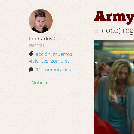
Army 
El (loco) r
Por
Carlos Cubo
28/02/21
acción
,
muertos
vivientes
,
zombies
11 comentarios
Noticias