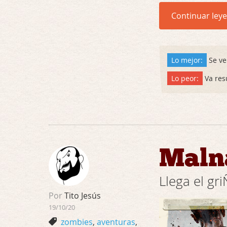
Continuar ley
Lo mejor:
Se ve
Lo peor:
Va res
Maln
Llega el gr
Por
Tito Jesús
19/10/20
zombies
,
aventuras
,