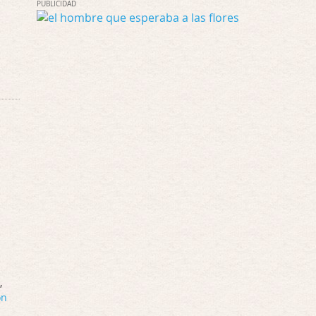
PUBLICIDAD
Solo la he visto en una web rusa de descar …
Possession
Por: FrancHis
La he dejado a medias por motivos de fuerz …
Posesión Infernal: En Llamas
Por: FrancHis
Yo justo fui a verla ayer al cine y la ver …
Por encima de tu cadáver
Por: Luar
Interesante cuando avanza, le falta algo d …
Por encima de tu cadáver
Por: Luar
Interesante cuando avanza, le falta algo d …
,
on
Possession