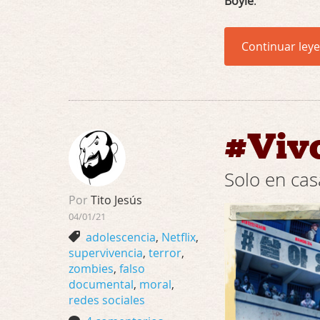
Boyle
.
Continuar ley
#Viv
Solo en cas
Por
Tito Jesús
04/01/21
adolescencia
,
Netflix
,
supervivencia
,
terror
,
zombies
,
falso
documental
,
moral
,
redes sociales