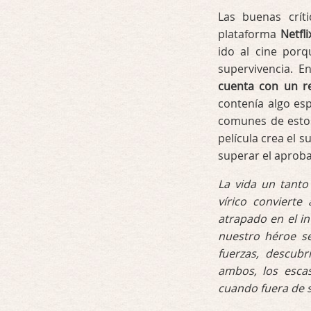
Las buenas críti
plataforma
Netfli
ido al cine porq
supervivencia. E
cuenta con un r
contenía algo espe
comunes de estos
película crea el s
superar el aprob
La vida un tanto
vírico convierte
atrapado en el i
nuestro héroe se
fuerzas, descubr
ambos, los esc
cuando fuera de su