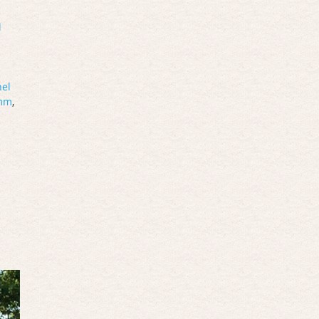
l
el
amm
,