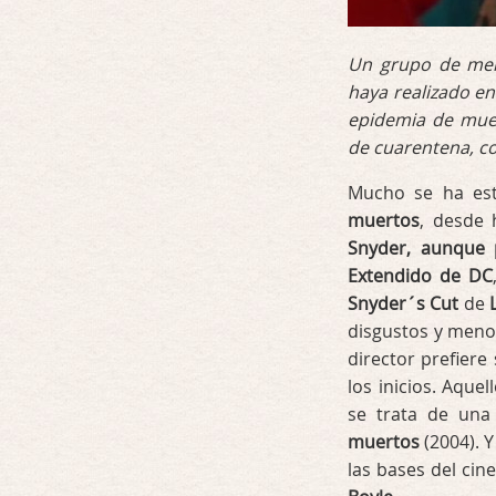
Un grupo de merc
haya realizado e
epidemia de muer
de cuarentena, co
Mucho se ha es
muertos
, desde
Snyder, aunque 
Extendido de DC
Snyder´s Cut
de
disgustos y meno
director prefiere
los inicios. Aquel
se trata de una
muertos
(2004). Y
las bases del ci