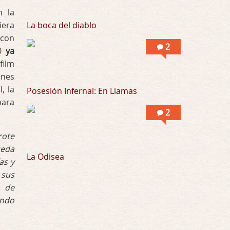
n la
Por: Flor
Se puede ver este corto y otras más de ex …
iera
La boca del diablo
 con
2
20
ya
film
ones
, la
Posesión Infernal: En Llamas
para
2
rote
ueda
La Odisea
as y
 sus
a de
undo