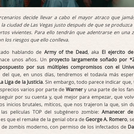
enarios decide llevar a cabo el mayor atraco que jamá
n la ciudad de Las Vegas justo después de que se produzca
tos vivientes. Para ello tendrán que adentrarse en una 
n los riesgos que ello conlleva.
tado hablando de
Army of the Dead
, aka
El ejercito de
 hace unos años. Un
proyecto largamente soñado por *
pospuesto por sus múltiples compromisos con el Univ
, del que, en unos días, tendremos el todavía más espe
La Liga de la Justicia
. Sin embargo, todo parece indicar que, 
sprecios varios por parte de
Warner
y una parte de los fans
 seguir por su cuenta y, qué mejor para empezar, que volv
los inicios brutales, míticos, que nos trajeron la que, sin d
 las películas TOP del subgénero zombie:
Amanecer de
 es que el remake de la genial obra de
George A. Romero
, s
ne de zombis moderno, con permiso de los infectados de
Da