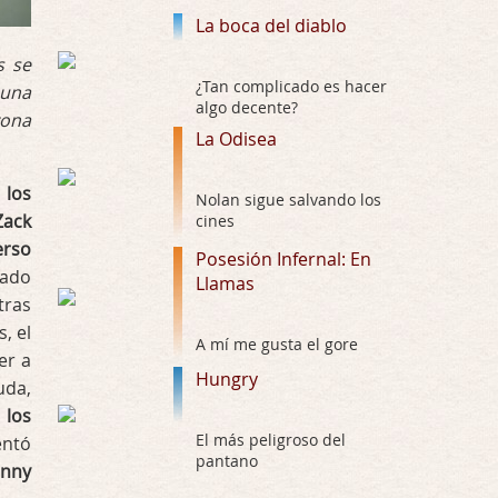
La boca del diablo
El señor de las moscas
s se
Por: Luar
Dudaba en ver la serie, una serie de 4 cap …
¿Tan complicado es hacer
 una
algo decente?
zona
Hungry
La Odisea
Por: Croc
Para entretenerte un domingo por la tarde …
 los
Nolan sigue salvando los
Zack
cines
Las 10 películas gore de Almas
erso
Posesión Infernal: En
Oscuras
rado
Llamas
Por: JORDI CRUYFF
tras
Buenas tardes, Hay muchas y algunas muy …
, el
A mí me gusta el gore
er a
Possession
Hungry
uda,
Por: Chupasangre
 los
Mi opinión en su día. Su duracion me ha …
El más peligroso del
entó
pantano
El eslabón podrido
nny
Por: Luar