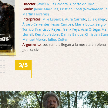
Director:
Javier Ruiz Caldera
,
Alberto de Toro
Guión:
Jaime Marqués
,
Cristian Conti (Novela-Manue
Martín Ferreras)
Intérpretes:
Miki Esparbé
,
Aura Garrido
,
Luis Callejo
,
Álvaro Cervantes
,
Jesús Carroza
,
María Botto
,
Sergio
Torrico
,
Francisco Reyes
,
Frank Feys
,
Asia Ortega
,
Man
Llunell
,
Ken Appledorn
,
Dafnis Balduz
,
Christian St
Manuel Morón
,
Julius Cotter
Argumento:
Los zombis llegan a la meseta en plena
guerra civil
3/5