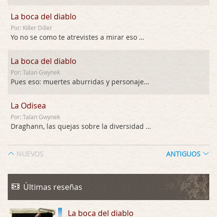
La boca del diablo
Por: Killer Diller
Yo no se como te atrevistes a mirar eso …
La boca del diablo
Por: Talan Gwynek
Pues eso: muertes aburridas y personajes p …
La Odisea
Por: Talan Gwynek
Draghann, las quejas sobre la diversidad s …
La Odisea
NUEVOS
ANTIGUOS
Por: Draghann
No sé si entrar en polémicas con respect …
Últimas reseñas
Trance
Por: Luar
La boca del diablo
Buena película, buen director y buenos ac …