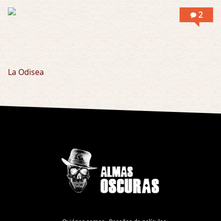
2
La Odisea