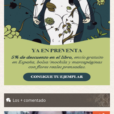
Por: Luar
Se llama la posesión en castellano, está …
Obsession
Por: Mariano
Una película normalita, nada del otro mun …
Obsession
Por: Chica Stark
Al principio por el hype que la dieron iba …
Possession
Por: Mountain
Llevo toda una vida para verla y nunca lo …
Posesión Infernal: En Llamas
Por: Skalope
Totalmente de acuerdo Ignacio. La he disfr …
Los + comentado