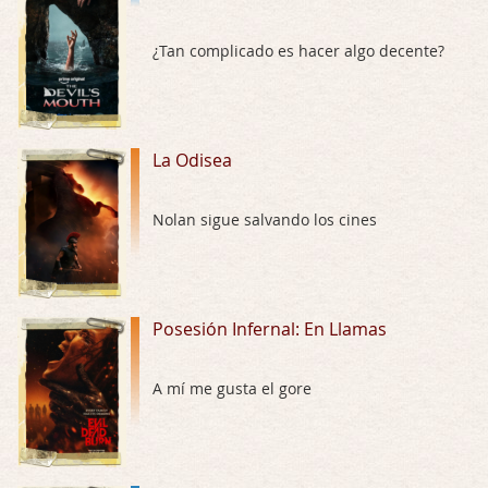
El señor de las moscas
¿Tan complicado es hacer algo decente?
Por: Luar
Dudaba en ver la serie, una serie de 4 cap …
Hungry
La Odisea
Por: Croc
Para entretenerte un domingo por la tarde …
Nolan sigue salvando los cines
Las 10 películas gore de Almas Oscuras
Por: JORDI CRUYFF
Buenas tardes, Hay muchas y algunas muy …
Posesión Infernal: En Llamas
Possession
Por: Chupasangre
A mí me gusta el gore
Mi opinión en su día. Su duracion me ha …
El eslabón podrido
Por: Luar