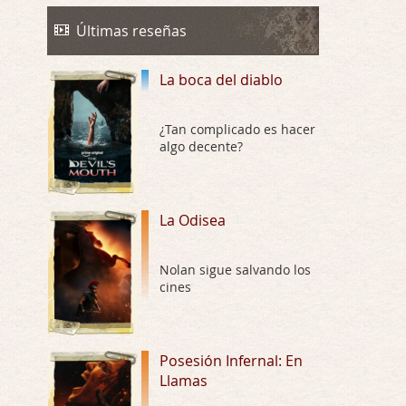
Trance
Por: Luar
Últimas reseñas
Buena película, buen director y buenos ac …
La boca del diablo
El señor de las moscas
Por: Luar
Dudaba en ver la serie, una serie de 4 cap …
¿Tan complicado es hacer
algo decente?
Hungry
Por: Croc
Para entretenerte un domingo por la tarde …
La Odisea
Las 10 películas gore de Almas
Nolan sigue salvando los
Oscuras
cines
Por: JORDI CRUYFF
Buenas tardes, Hay muchas y algunas muy …
Possession
Posesión Infernal: En
Llamas
Por: Chupasangre
Mi opinión en su día. Su duracion me ha …