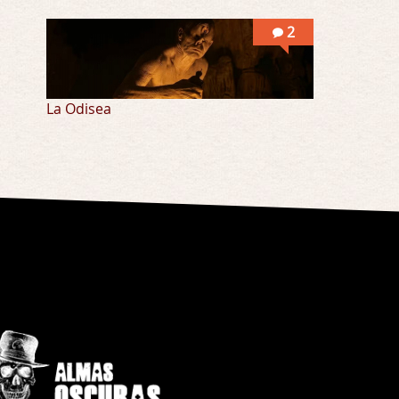
2
La Odisea