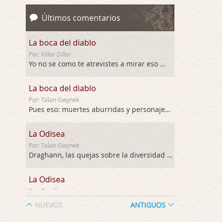
Últimos comentarios
La boca del diablo
Por: Killer Diller
Yo no se como te atrevistes a mirar eso …
La boca del diablo
Por: Talan Gwynek
Pues eso: muertes aburridas y personajes p …
La Odisea
Por: Talan Gwynek
Draghann, las quejas sobre la diversidad s …
La Odisea
Por: Draghann
No sé si entrar en polémicas con respect …
NUEVOS
ANTIGUOS