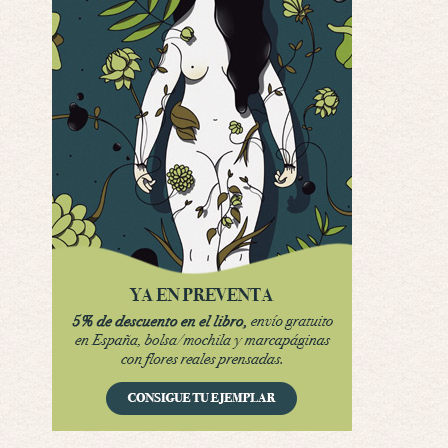
Interesante cuando avanza, le falta algo d …
Possession
Por: Luar
Se llama la posesión en castellano, está …
Obsession
Por: Mariano
Una película normalita, nada del otro mun …
Obsession
Por: Chica Stark
Al principio por el hype que la dieron iba …
Possession
Por: Mountain
Llevo toda una vida para verla y nunca lo …
Posesión Infernal: En Llamas
Por: Skalope