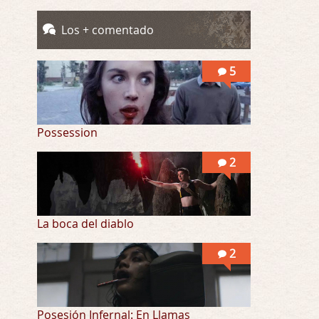
Totalmente de acuerdo Ignacio. La he disfr …
Los + comentado
Into the Mud
Por: Flor
5
Se puede ver este corto y otras más de ex …
Possession
2
La boca del diablo
2
Posesión Infernal: En Llamas