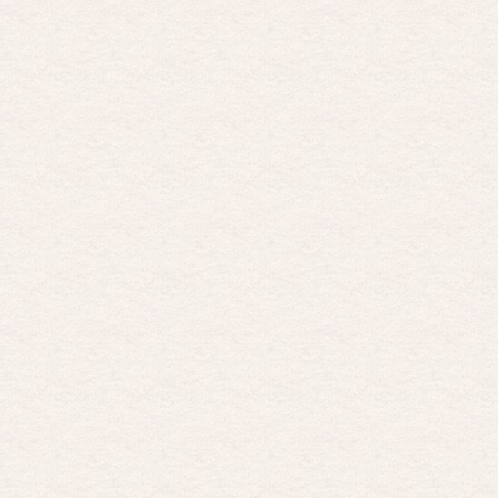
Por encima de tu cadáver
Por: Luar
Interesante cuando avanza, le falta algo d …
Por encima de tu cadáver
Por: Luar
Interesante cuando avanza, le falta algo d …
Possession
Por: Luar
Se llama la posesión en castellano, está …
Obsession
Por: Mariano
Una película normalita, nada del otro mun …
Obsession
Por: Chica Stark
Al principio por el hype que la dieron iba …