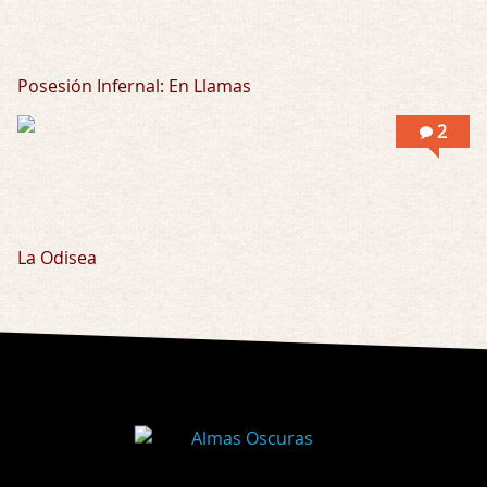
Posesión Infernal: En Llamas
2
La Odisea