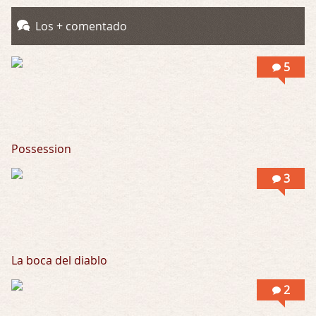
Possession
Los + comentado
Por: Mountain
Llevo toda una vida para verla y nunca lo …
5
Possession
3
La boca del diablo
2