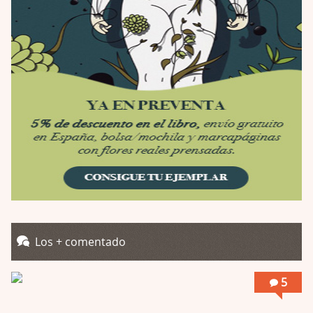
Por: Luar
Se llama la posesión en castellano, está …
Obsession
Por: Mariano
Una película normalita, nada del otro mun …
Obsession
Por: Chica Stark
Al principio por el hype que la dieron iba …
Possession
Por: Mountain
Llevo toda una vida para verla y nunca lo …
Posesión Infernal: En Llamas
Los + comentado
Por: Skalope
Totalmente de acuerdo Ignacio. La he disfr …
5