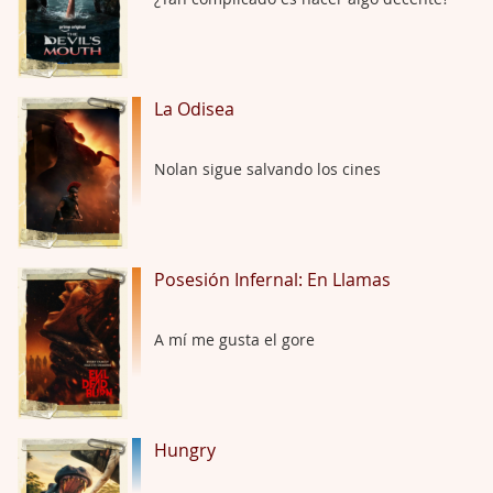
El señor de las moscas
Por: Luar
Dudaba en ver la serie, una serie de 4 cap …
La Odisea
Hungry
Nolan sigue salvando los cines
Por: Croc
Para entretenerte un domingo por la tarde …
Las 10 películas gore de Almas Oscuras
Posesión Infernal: En Llamas
Por: JORDI CRUYFF
Buenas tardes, Hay muchas y algunas muy …
A mí me gusta el gore
Possession
Por: Chupasangre
Mi opinión en su día. Su duracion me ha …
Hungry
El eslabón podrido
Por: Luar