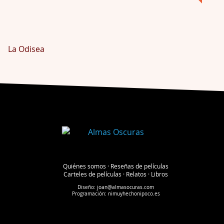
La Odisea
Quiénes somos
·
Reseñas de películas
Carteles de películas
·
Relatos
·
Libros
Diseño:
joan@almasocuras.com
Programación:
nimuyhechonipoco.es