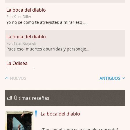
La boca del diablo
Por: Killer Diller
Yo no se como te atrevistes a mirar eso …
La boca del diablo
Por: Talan Gwynek
Pues eso: muertes aburridas y personajes p …
La Odisea
Por: Talan Gwynek
Draghann, las quejas sobre la diversidad s …
NUEVOS
ANTIGUOS
La Odisea
Por: Draghann
Últimas reseñas
No sé si entrar en polémicas con respect …
La boca del diablo
Trance
Por: Luar
Buena película, buen director y buenos ac …
¿Tan complicado es hacer algo decente?