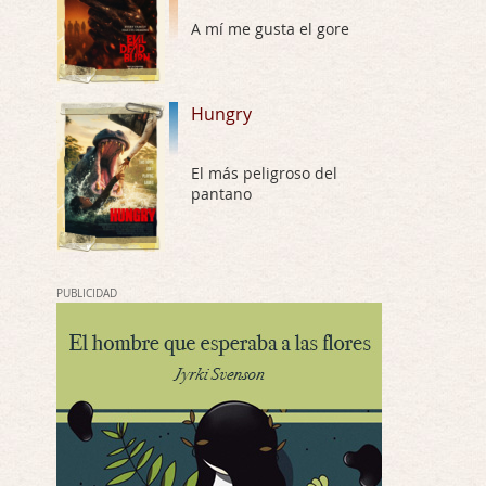
A mí me gusta el gore
Possession
Por: Chupasangre
Mi opinión en su día. Su duracion me ha …
Hungry
El eslabón podrido
Por: Luar
El más peligroso del
Solo la he visto en una web rusa de descar …
pantano
Possession
Por: FrancHis
La he dejado a medias por motivos de fuerz …
PUBLICIDAD
Posesión Infernal: En Llamas
Por: FrancHis
Yo justo fui a verla ayer al cine y la ver …
Por encima de tu cadáver
Por: Luar