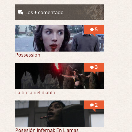
Llevo toda una vida para verla y nunca lo …
Los + comentado
Posesión Infernal: En Llamas
Por: Skalope
5
Totalmente de acuerdo Ignacio. La he disfr …
Possession
3
La boca del diablo
2
Posesión Infernal: En Llamas