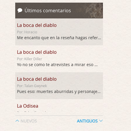
Últimos comentarios
La boca del diablo
Por: Horacio
Me encanto que en la reseña hagas referen …
La boca del diablo
Por: Killer Diller
Yo no se como te atrevistes a mirar eso …
La boca del diablo
Por: Talan Gwynek
Pues eso: muertes aburridas y personajes p …
La Odisea
Por: Talan Gwynek
Draghann, las quejas sobre la diversidad s …
NUEVOS
ANTIGUOS