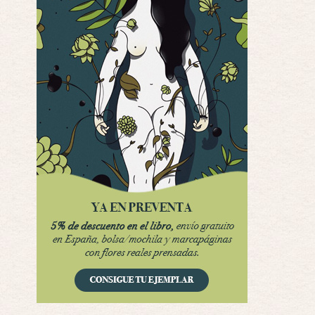
Interesante cuando avanza, le falta algo d …
Por encima de tu cadáver
Por: Luar
Interesante cuando avanza, le falta algo d …
Possession
Por: Luar
Se llama la posesión en castellano, está …
Obsession
Por: Mariano
Una película normalita, nada del otro mun …
Obsession
Por: Chica Stark
Al principio por el hype que la dieron iba …
Possession
Por: Mountain