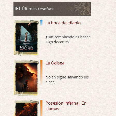
La Odisea
Por: Draghann
Últimas reseñas
No sé si entrar en polémicas con respect …
La boca del diablo
Trance
Por: Luar
Buena película, buen director y buenos ac …
¿Tan complicado es hacer
algo decente?
El señor de las moscas
Por: Luar
Dudaba en ver la serie, una serie de 4 cap …
La Odisea
Hungry
Nolan sigue salvando los
Por: Croc
cines
Para entretenerte un domingo por la tarde …
Las 10 películas gore de Almas
Oscuras
Posesión Infernal: En
Llamas
Por: JORDI CRUYFF
Buenas tardes, Hay muchas y algunas muy …