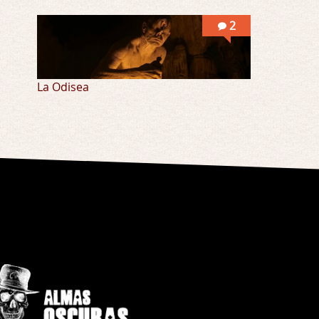
2
La Odisea