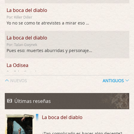
La boca del diablo
Por: Killer Diller
Yo no se como te atrevistes a mirar eso …
La boca del diablo
Por: Talan Gwynek
Pues eso: muertes aburridas y personajes p …
La Odisea
Por: Talan Gwynek
Draghann, las quejas sobre la diversidad s …
NUEVOS
ANTIGUOS
La Odisea
Por: Draghann
Últimas reseñas
No sé si entrar en polémicas con respect …
La boca del diablo
Trance
Por: Luar
Buena película, buen director y buenos ac …
¿Tan complicado es hacer algo decente?