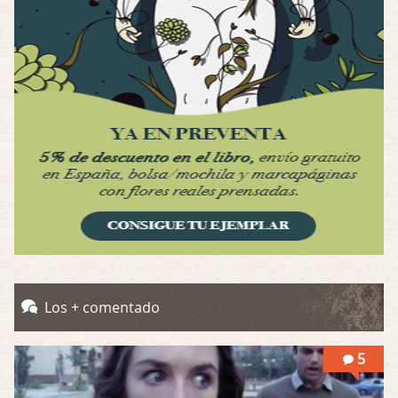
Por: Luar
Se llama la posesión en castellano, está …
Obsession
Por: Mariano
Una película normalita, nada del otro mun …
Obsession
Por: Chica Stark
Al principio por el hype que la dieron iba …
Possession
Por: Mountain
Llevo toda una vida para verla y nunca lo …
Posesión Infernal: En Llamas
Los + comentado
Por: Skalope
Totalmente de acuerdo Ignacio. La he disfr …
5