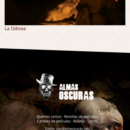
La Odisea
Quiénes somos
·
Reseñas de películas
Carteles de películas
·
Relatos
·
Libros
Diseño:
joan@almasocuras.com