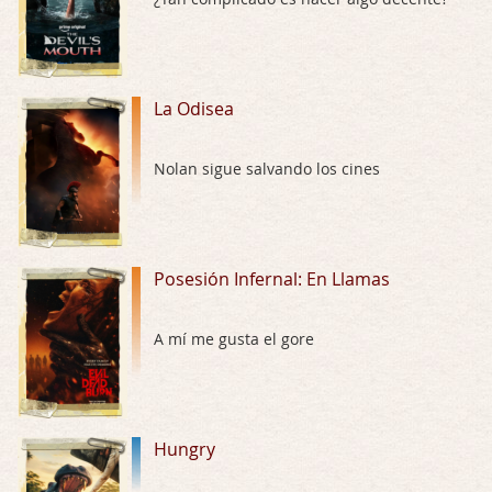
El señor de las moscas
Por: Luar
Dudaba en ver la serie, una serie de 4 cap …
La Odisea
Hungry
Nolan sigue salvando los cines
Por: Croc
Para entretenerte un domingo por la tarde …
Las 10 películas gore de Almas Oscuras
Posesión Infernal: En Llamas
Por: JORDI CRUYFF
Buenas tardes, Hay muchas y algunas muy …
A mí me gusta el gore
Possession
Por: Chupasangre
Mi opinión en su día. Su duracion me ha …
Hungry
El eslabón podrido
Por: Luar