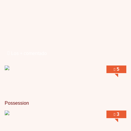
Los + comentado
5
Possession
3