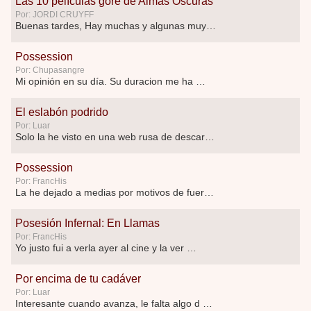
Las 10 películas gore de Almas Oscuras
Por: JORDI CRUYFF
Buenas tardes, Hay muchas y algunas muy …
Possession
Por: Chupasangre
Mi opinión en su día. Su duracion me ha …
El eslabón podrido
Por: Luar
Solo la he visto en una web rusa de descar …
Possession
Por: FrancHis
La he dejado a medias por motivos de fuerz …
Posesión Infernal: En Llamas
Por: FrancHis
Yo justo fui a verla ayer al cine y la ver …
Por encima de tu cadáver
Por: Luar
Interesante cuando avanza, le falta algo d …