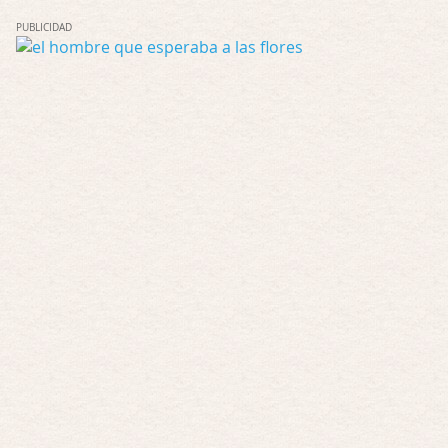
El eslabón podrido
PUBLICIDAD
Por: Luar
Solo la he visto en una web rusa de descar …
Possession
Por: FrancHis
La he dejado a medias por motivos de fuerz …
Posesión Infernal: En Llamas
Por: FrancHis
Yo justo fui a verla ayer al cine y la ver …
Por encima de tu cadáver
Por: Luar
Interesante cuando avanza, le falta algo d …
Por encima de tu cadáver
Por: Luar
Interesante cuando avanza, le falta algo d …