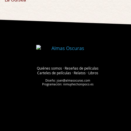
Quiénes somos
·
Reseñas de películas
Carteles de películas
·
Relatos
·
Libros
Diseño:
joan@almasocuras.com
Programación:
nimuyhechonipoco.es