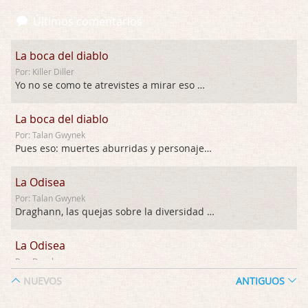
Últimos comentarios
La boca del diablo
Por: Killer Diller
Yo no se como te atrevistes a mirar eso …
La boca del diablo
Por: Talan Gwynek
Pues eso: muertes aburridas y personajes p …
La Odisea
Por: Talan Gwynek
Draghann, las quejas sobre la diversidad s …
La Odisea
Por: Draghann
No sé si entrar en polémicas con respect …
NUEVOS
ANTIGUOS