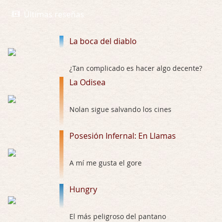
Trance
Por: Luar
Últimas reseñas
Buena película, buen director y buenos ac …
La boca del diablo
El señor de las moscas
Por: Luar
Dudaba en ver la serie, una serie de 4 cap …
¿Tan complicado es hacer algo decente?
La Odisea
Hungry
Por: Croc
Nolan sigue salvando los cines
Para entretenerte un domingo por la tarde …
Posesión Infernal: En Llamas
Las 10 películas gore de Almas Oscuras
Por: JORDI CRUYFF
Buenas tardes, Hay muchas y algunas muy …
A mí me gusta el gore
Possession
Hungry
Por: Chupasangre
Mi opinión en su día. Su duracion me ha …
El más peligroso del pantano