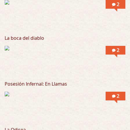
2
Into the Mud
Por: Flor
Se puede ver este corto y otras más de ex …
La boca del diablo
2
Posesión Infernal: En Llamas
2
La Odisea