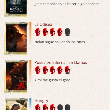
¿Tan complicado es hacer algo decente?
Trance
Por: Luar
Buena película, buen director y buenos ac …
La Odisea
El señor de las moscas
Por: Luar
Nolan sigue salvando los cines
Dudaba en ver la serie, una serie de 4 cap …
Hungry
Posesión Infernal: En Llamas
Por: Croc
Para entretenerte un domingo por la tarde …
Las 10 películas gore de Almas Oscuras
A mí me gusta el gore
Por: JORDI CRUYFF
Buenas tardes, Hay muchas y algunas muy …
Hungry
Possession
Por: Chupasangre