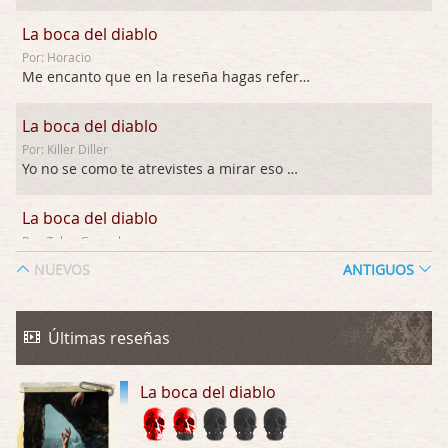
La boca del diablo
Por: Horacio
Me encanto que en la reseña hagas referen …
La boca del diablo
Por: Killer Diller
Yo no se como te atrevistes a mirar eso …
La boca del diablo
Por: Talan Gwynek
Pues eso: muertes aburridas y personajes p …
NUEVOS
ANTIGUOS
La Odisea
Por: Talan Gwynek
Últimas reseñas
Draghann, las quejas sobre la diversidad s …
La boca del diablo
La Odisea
Por: Draghann
No sé si entrar en polémicas con respect …