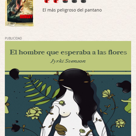
Mi opinión en su día. Su duracion me ha …
El más peligroso del pantano
El eslabón podrido
Por: Luar
Solo la he visto en una web rusa de descar …
PUBLICIDAD
Possession
Por: FrancHis
La he dejado a medias por motivos de fuerz …
Posesión Infernal: En Llamas
Por: FrancHis
Yo justo fui a verla ayer al cine y la ver …
Por encima de tu cadáver
Por: Luar
Interesante cuando avanza, le falta algo d …
Por encima de tu cadáver