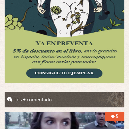
Por: Luar
Interesante cuando avanza, le falta algo d …
Possession
Por: Luar
Se llama la posesión en castellano, está …
Obsession
Por: Mariano
Una película normalita, nada del otro mun …
Obsession
Por: Chica Stark
Al principio por el hype que la dieron iba …
Possession
Los + comentado
Por: Mountain
Llevo toda una vida para verla y nunca lo …
5