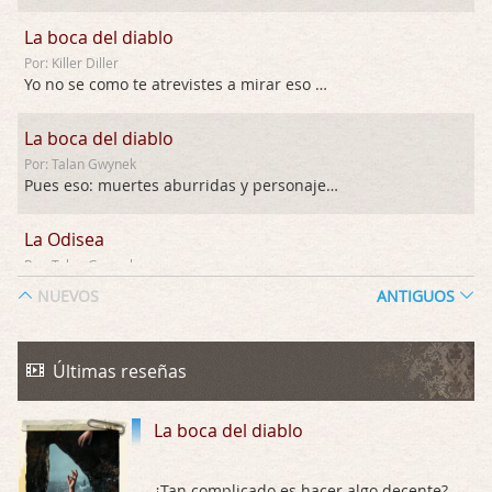
La boca del diablo
Por: Killer Diller
Yo no se como te atrevistes a mirar eso …
La boca del diablo
Por: Talan Gwynek
Pues eso: muertes aburridas y personajes p …
La Odisea
Por: Talan Gwynek
Draghann, las quejas sobre la diversidad s …
NUEVOS
ANTIGUOS
La Odisea
Por: Draghann
Últimas reseñas
No sé si entrar en polémicas con respect …
La boca del diablo
Trance
Por: Luar
Buena película, buen director y buenos ac …
¿Tan complicado es hacer algo decente?