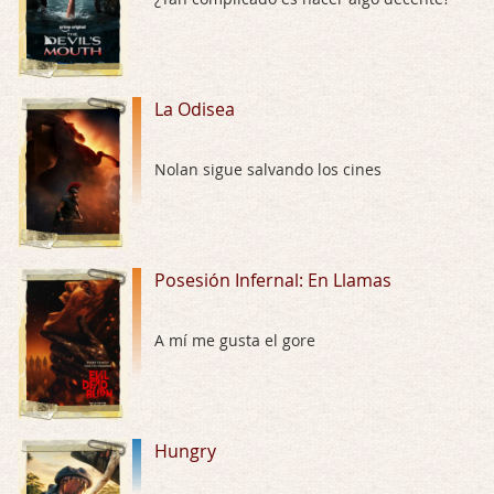
El señor de las moscas
Por: Luar
Dudaba en ver la serie, una serie de 4 cap …
La Odisea
Hungry
Nolan sigue salvando los cines
Por: Croc
Para entretenerte un domingo por la tarde …
Las 10 películas gore de Almas Oscuras
Posesión Infernal: En Llamas
Por: JORDI CRUYFF
Buenas tardes, Hay muchas y algunas muy …
A mí me gusta el gore
Possession
Por: Chupasangre
Mi opinión en su día. Su duracion me ha …
Hungry
El eslabón podrido
Por: Luar