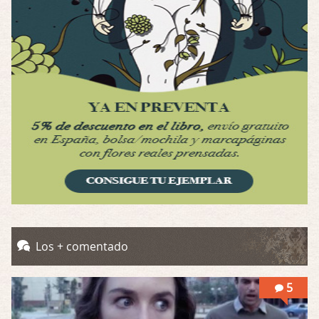
Por: Luar
Se llama la posesión en castellano, está …
Obsession
Por: Mariano
Una película normalita, nada del otro mun …
Obsession
Por: Chica Stark
Al principio por el hype que la dieron iba …
Possession
Por: Mountain
Llevo toda una vida para verla y nunca lo …
Posesión Infernal: En Llamas
Los + comentado
Por: Skalope
Totalmente de acuerdo Ignacio. La he disfr …
5