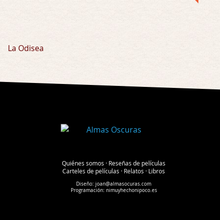
La Odisea
Quiénes somos
·
Reseñas de películas
Carteles de películas
·
Relatos
·
Libros
Diseño:
joan@almasocuras.com
Programación:
nimuyhechonipoco.es