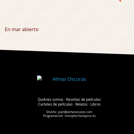
En mar abierto
Quiénes somos
·
Reseñas de películas
Carteles de películas
·
Relatos
·
Libros
Diseño:
joan@almasocuras.com
Programación:
nimuyhechonipoco.es