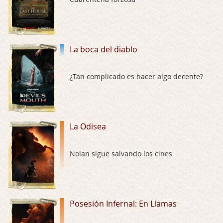
Trance
Por: Luar
Buena película, buen director y buenos ac …
La boca del diablo
El señor de las moscas
¿Tan complicado es hacer algo decente?
Por: Luar
Dudaba en ver la serie, una serie de 4 cap …
Hungry
La Odisea
Por: Croc
Para entretenerte un domingo por la tarde …
Nolan sigue salvando los cines
Las 10 películas gore de Almas Oscuras
Por: JORDI CRUYFF
Buenas tardes, Hay muchas y algunas muy …
Posesión Infernal: En Llamas
Possession
Por: Chupasangre