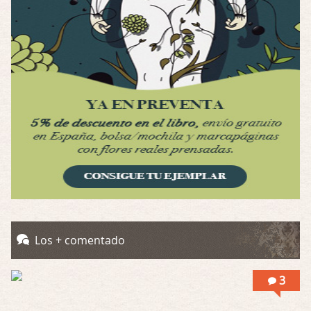
Por: Luar
Interesante cuando avanza, le falta algo d …
Possession
Por: Luar
Se llama la posesión en castellano, está …
Obsession
Por: Mariano
Una película normalita, nada del otro mun …
Obsession
Por: Chica Stark
Al principio por el hype que la dieron iba …
Possession
Los + comentado
Por: Mountain
Llevo toda una vida para verla y nunca lo …
3