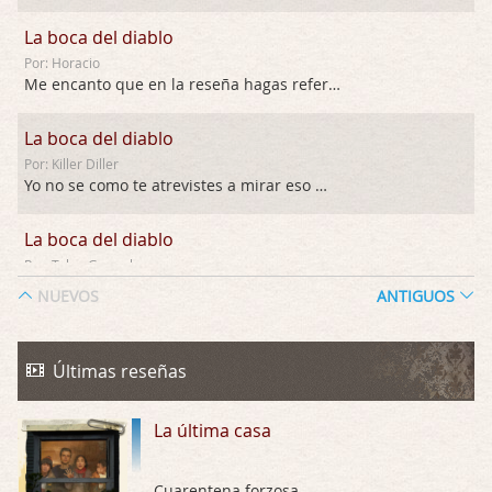
La boca del diablo
Por: Horacio
Me encanto que en la reseña hagas referen …
La boca del diablo
Por: Killer Diller
Yo no se como te atrevistes a mirar eso …
La boca del diablo
Por: Talan Gwynek
Pues eso: muertes aburridas y personajes p …
NUEVOS
ANTIGUOS
La Odisea
Por: Talan Gwynek
Últimas reseñas
Draghann, las quejas sobre la diversidad s …
La última casa
La Odisea
Por: Draghann
No sé si entrar en polémicas con respect …
Cuarentena forzosa