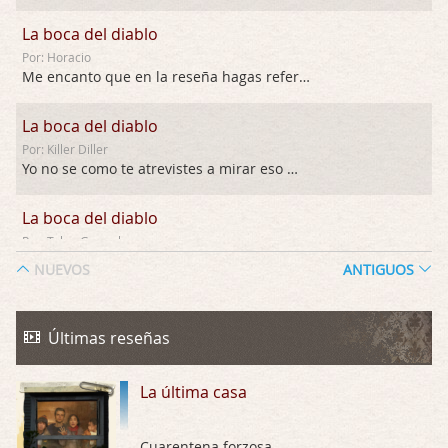
La boca del diablo
Por: Horacio
Me encanto que en la reseña hagas referen …
La boca del diablo
Por: Killer Diller
Yo no se como te atrevistes a mirar eso …
La boca del diablo
Por: Talan Gwynek
Pues eso: muertes aburridas y personajes p …
NUEVOS
ANTIGUOS
La Odisea
Por: Talan Gwynek
Últimas reseñas
Draghann, las quejas sobre la diversidad s …
La última casa
La Odisea
Por: Draghann
No sé si entrar en polémicas con respect …
Cuarentena forzosa