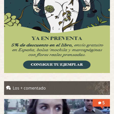
Por: Luar
Interesante cuando avanza, le falta algo d …
Possession
Por: Luar
Se llama la posesión en castellano, está …
Obsession
Por: Mariano
Una película normalita, nada del otro mun …
Obsession
Por: Chica Stark
Al principio por el hype que la dieron iba …
Possession
Los + comentado
Por: Mountain
Llevo toda una vida para verla y nunca lo …
5