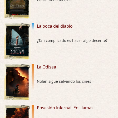
Trance
Por: Luar
Buena película, buen director y buenos ac …
La boca del diablo
El señor de las moscas
¿Tan complicado es hacer algo decente?
Por: Luar
Dudaba en ver la serie, una serie de 4 cap …
Hungry
La Odisea
Por: Croc
Para entretenerte un domingo por la tarde …
Nolan sigue salvando los cines
Las 10 películas gore de Almas Oscuras
Por: JORDI CRUYFF
Buenas tardes, Hay muchas y algunas muy …
Posesión Infernal: En Llamas
Possession
Por: Chupasangre