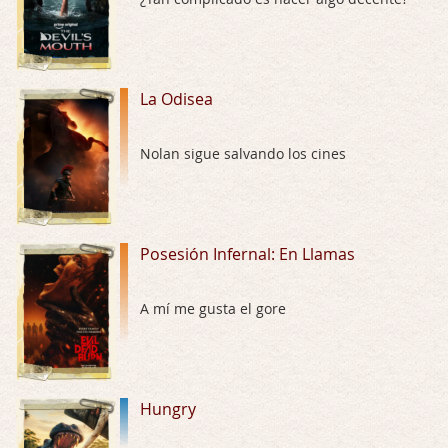
El señor de las moscas
Por: Luar
Dudaba en ver la serie, una serie de 4 cap …
La Odisea
Hungry
Nolan sigue salvando los cines
Por: Croc
Para entretenerte un domingo por la tarde …
Las 10 películas gore de Almas Oscuras
Posesión Infernal: En Llamas
Por: JORDI CRUYFF
Buenas tardes, Hay muchas y algunas muy …
A mí me gusta el gore
Possession
Por: Chupasangre
Mi opinión en su día. Su duracion me ha …
Hungry
El eslabón podrido
Por: Luar