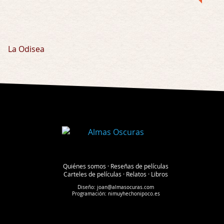
La Odisea
Quiénes somos
·
Reseñas de películas
Carteles de películas
·
Relatos
·
Libros
Diseño:
joan@almasocuras.com
Programación:
nimuyhechonipoco.es