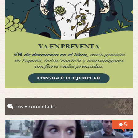
Por: Luar
Se llama la posesión en castellano, está …
Obsession
Por: Mariano
Una película normalita, nada del otro mun …
Obsession
Por: Chica Stark
Al principio por el hype que la dieron iba …
Possession
Por: Mountain
Llevo toda una vida para verla y nunca lo …
Posesión Infernal: En Llamas
Los + comentado
Por: Skalope
Totalmente de acuerdo Ignacio. La he disfr …
5