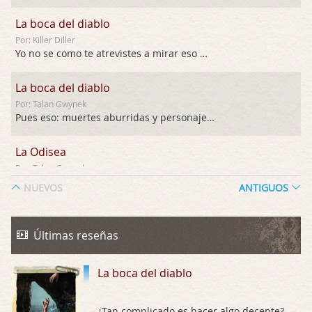
La boca del diablo
Por: Killer Diller
Yo no se como te atrevistes a mirar eso …
La boca del diablo
Por: Talan Gwynek
Pues eso: muertes aburridas y personajes p …
La Odisea
Por: Talan Gwynek
Draghann, las quejas sobre la diversidad s …
NUEVOS
ANTIGUOS
La Odisea
Por: Draghann
Últimas reseñas
No sé si entrar en polémicas con respect …
La boca del diablo
Trance
Por: Luar
Buena película, buen director y buenos ac …
¿Tan complicado es hacer algo decente?