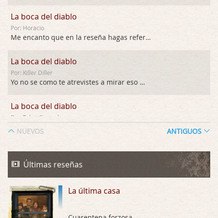
La boca del diablo
Por: Horacio
Me encanto que en la reseña hagas referen …
La boca del diablo
Por: Killer Diller
Yo no se como te atrevistes a mirar eso …
La boca del diablo
Por: Talan Gwynek
Pues eso: muertes aburridas y personajes p …
NUEVOS
ANTIGUOS
La Odisea
Por: Talan Gwynek
Últimas reseñas
Draghann, las quejas sobre la diversidad s …
La última casa
La Odisea
Por: Draghann
No sé si entrar en polémicas con respect …
Cuarentena forzosa