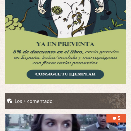
Por: Luar
Interesante cuando avanza, le falta algo d …
Possession
Por: Luar
Se llama la posesión en castellano, está …
Obsession
Por: Mariano
Una película normalita, nada del otro mun …
Obsession
Por: Chica Stark
Al principio por el hype que la dieron iba …
Possession
Los + comentado
Por: Mountain
Llevo toda una vida para verla y nunca lo …
5