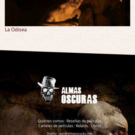
La Odisea
Quiénes somos
·
Reseñas de películas
Carteles de películas
·
Relatos
·
Libros
Diseño:
joan@almasocuras.com