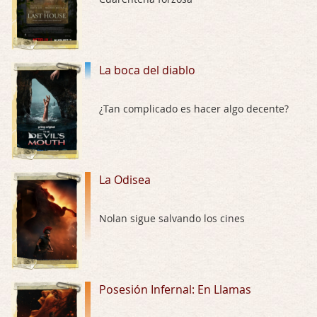
Trance
Por: Luar
Buena película, buen director y buenos ac …
La boca del diablo
El señor de las moscas
¿Tan complicado es hacer algo decente?
Por: Luar
Dudaba en ver la serie, una serie de 4 cap …
Hungry
La Odisea
Por: Croc
Para entretenerte un domingo por la tarde …
Nolan sigue salvando los cines
Las 10 películas gore de Almas Oscuras
Por: JORDI CRUYFF
Buenas tardes, Hay muchas y algunas muy …
Posesión Infernal: En Llamas
Possession
Por: Chupasangre