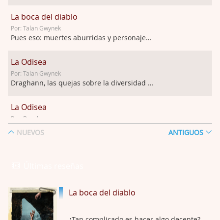
La boca del diablo
Por: Talan Gwynek
Pues eso: muertes aburridas y personajes p …
La Odisea
Por: Talan Gwynek
Draghann, las quejas sobre la diversidad s …
La Odisea
Por: Draghann
No sé si entrar en polémicas con respect …
NUEVOS
ANTIGUOS
Trance
Por: Luar
Últimas reseñas
Buena película, buen director y buenos ac …
La boca del diablo
El señor de las moscas
Por: Luar
Dudaba en ver la serie, una serie de 4 cap …
¿Tan complicado es hacer algo decente?