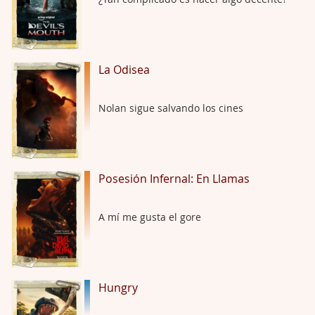
Hungry
Por: Croc
Para entretenerte un domingo por la tarde …
La Odisea
Las 10 películas gore de Almas Oscuras
Nolan sigue salvando los cines
Por: JORDI CRUYFF
Buenas tardes, Hay muchas y algunas muy …
Possession
Posesión Infernal: En Llamas
Por: Chupasangre
Mi opinión en su día. Su duracion me ha …
A mí me gusta el gore
El eslabón podrido
Por: Luar
Solo la he visto en una web rusa de descar …
Hungry
Possession
Por: FrancHis