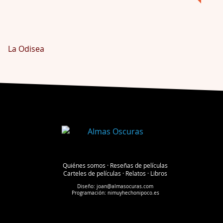
La Odisea
Quiénes somos
·
Reseñas de películas
Carteles de películas
·
Relatos
·
Libros
Diseño:
joan@almasocuras.com
Programación:
nimuyhechonipoco.es