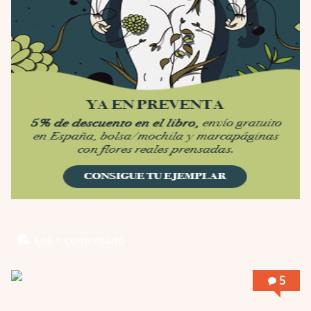
Por: Mariano
Una película normalita, nada del otro mun …
Obsession
Por: Chica Stark
Al principio por el hype que la dieron iba …
Possession
Por: Mountain
Llevo toda una vida para verla y nunca lo …
Posesión Infernal: En Llamas
Por: Skalope
Totalmente de acuerdo Ignacio. La he disfr …
Into the Mud
Los + comentado
Por: Flor
Se puede ver este corto y otras más de ex …
5