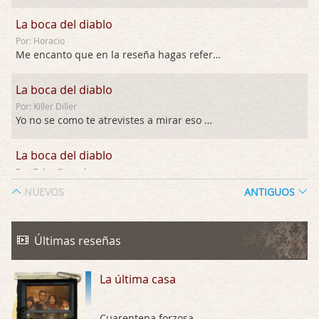
La boca del diablo
Por: Horacio
Me encanto que en la reseña hagas referen …
La boca del diablo
Por: Killer Diller
Yo no se como te atrevistes a mirar eso …
La boca del diablo
Por: Talan Gwynek
Pues eso: muertes aburridas y personajes p …
NUEVOS
ANTIGUOS
La Odisea
Por: Talan Gwynek
Últimas reseñas
Draghann, las quejas sobre la diversidad s …
La última casa
La Odisea
Por: Draghann
No sé si entrar en polémicas con respect …
Cuarentena forzosa