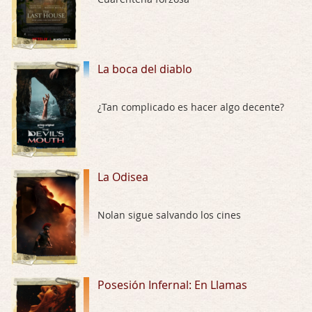
Trance
Por: Luar
Buena película, buen director y buenos ac …
La boca del diablo
El señor de las moscas
¿Tan complicado es hacer algo decente?
Por: Luar
Dudaba en ver la serie, una serie de 4 cap …
Hungry
La Odisea
Por: Croc
Para entretenerte un domingo por la tarde …
Nolan sigue salvando los cines
Las 10 películas gore de Almas Oscuras
Por: JORDI CRUYFF
Buenas tardes, Hay muchas y algunas muy …
Posesión Infernal: En Llamas
Possession
Por: Chupasangre