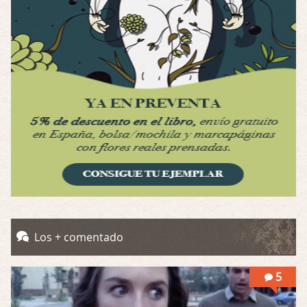
Por: Luar
Interesante cuando avanza, le falta algo d …
Possession
Por: Luar
Se llama la posesión en castellano, está …
Obsession
Por: Mariano
Una película normalita, nada del otro mun …
Obsession
Por: Chica Stark
Al principio por el hype que la dieron iba …
Possession
Los + comentado
Por: Mountain
Llevo toda una vida para verla y nunca lo …
5