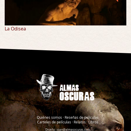
La Odisea
Quiénes somos
·
Reseñas de películas
Carteles de películas
·
Relatos
·
Libros
Diseño:
joan@almasocuras.com