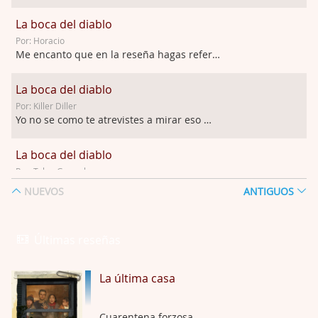
La boca del diablo
Por: Horacio
Me encanto que en la reseña hagas referen …
La boca del diablo
Por: Killer Diller
Yo no se como te atrevistes a mirar eso …
La boca del diablo
Por: Talan Gwynek
Pues eso: muertes aburridas y personajes p …
NUEVOS
ANTIGUOS
La Odisea
Por: Talan Gwynek
Últimas reseñas
Draghann, las quejas sobre la diversidad s …
La última casa
La Odisea
Por: Draghann
No sé si entrar en polémicas con respect …
Cuarentena forzosa