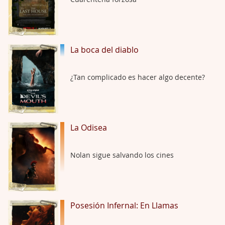
Trance
Por: Luar
Buena película, buen director y buenos ac …
La boca del diablo
El señor de las moscas
¿Tan complicado es hacer algo decente?
Por: Luar
Dudaba en ver la serie, una serie de 4 cap …
Hungry
La Odisea
Por: Croc
Para entretenerte un domingo por la tarde …
Nolan sigue salvando los cines
Las 10 películas gore de Almas Oscuras
Por: JORDI CRUYFF
Buenas tardes, Hay muchas y algunas muy …
Posesión Infernal: En Llamas
Possession
Por: Chupasangre