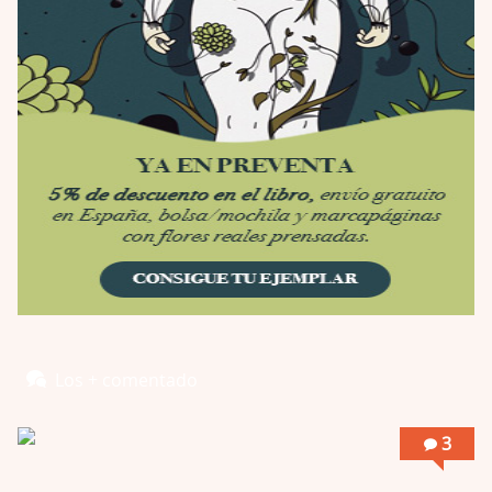
Por: Luar
Interesante cuando avanza, le falta algo d …
Possession
Por: Luar
Se llama la posesión en castellano, está …
Obsession
Por: Mariano
Una película normalita, nada del otro mun …
Obsession
Por: Chica Stark
Al principio por el hype que la dieron iba …
Possession
Los + comentado
Por: Mountain
Llevo toda una vida para verla y nunca lo …
3