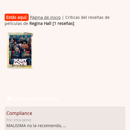
Estás aquí:
Página de inicio
| Críticas del reseñas de
películas de
Regina Hall [1 reseñas]
Últimos comentarios
Compliance
Por: Irma perez
MALISIMA no la recomiendo, …