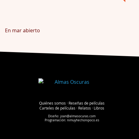
En mar abierto
Quiénes somos
·
Reseñas de películas
Carteles de películas
·
Relatos
·
Libros
Diseño:
joan@almasocuras.com
Programación:
nimuyhechonipoco.es