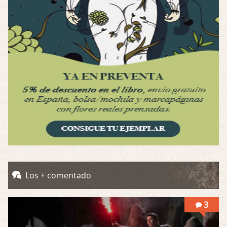
Por: Luar
Interesante cuando avanza, le falta algo d …
Possession
Por: Luar
Se llama la posesión en castellano, está …
Obsession
Por: Mariano
Una película normalita, nada del otro mun …
Obsession
Por: Chica Stark
Al principio por el hype que la dieron iba …
Possession
Los + comentado
Por: Mountain
Llevo toda una vida para verla y nunca lo …
3