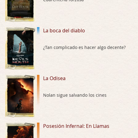
Trance
Por: Luar
Buena película, buen director y buenos ac …
La boca del diablo
El señor de las moscas
¿Tan complicado es hacer algo decente?
Por: Luar
Dudaba en ver la serie, una serie de 4 cap …
Hungry
La Odisea
Por: Croc
Para entretenerte un domingo por la tarde …
Nolan sigue salvando los cines
Las 10 películas gore de Almas Oscuras
Por: JORDI CRUYFF
Buenas tardes, Hay muchas y algunas muy …
Posesión Infernal: En Llamas
Possession
Por: Chupasangre