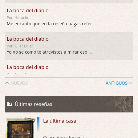
La boca del diablo
Por: Horacio
Me encanto que en la reseña hagas referen …
La boca del diablo
Por: Killer Diller
Yo no se como te atrevistes a mirar eso …
La boca del diablo
Por: Talan Gwynek
Pues eso: muertes aburridas y personajes p …
NUEVOS
ANTIGUOS
La Odisea
Por: Talan Gwynek
Últimas reseñas
Draghann, las quejas sobre la diversidad s …
La última casa
La Odisea
Por: Draghann
No sé si entrar en polémicas con respect …
Cuarentena forzosa