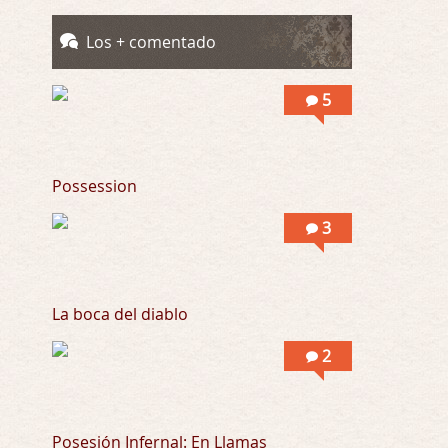
Llevo toda una vida para verla y nunca lo …
Los + comentado
Posesión Infernal: En Llamas
Por: Skalope
5
Totalmente de acuerdo Ignacio. La he disfr …
Possession
3
La boca del diablo
2
Posesión Infernal: En Llamas