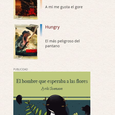
A mí me gusta el gore
Possession
Por: Chupasangre
Mi opinión en su día. Su duracion me ha …
Hungry
El eslabón podrido
Por: Luar
El más peligroso del
Solo la he visto en una web rusa de descar …
pantano
Possession
Por: FrancHis
La he dejado a medias por motivos de fuerz …
PUBLICIDAD
Posesión Infernal: En Llamas
Por: FrancHis
Yo justo fui a verla ayer al cine y la ver …
Por encima de tu cadáver
Por: Luar