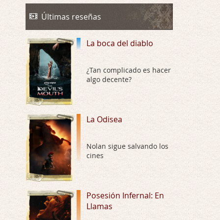
La Odisea
Por: Draghann
Últimas reseñas
No sé si entrar en polémicas con respect …
La boca del diablo
Trance
Por: Luar
Buena película, buen director y buenos ac …
¿Tan complicado es hacer
algo decente?
El señor de las moscas
Por: Luar
Dudaba en ver la serie, una serie de 4 cap …
La Odisea
Hungry
Nolan sigue salvando los
Por: Croc
cines
Para entretenerte un domingo por la tarde …
Las 10 películas gore de Almas
Oscuras
Posesión Infernal: En
Llamas
Por: JORDI CRUYFF
Buenas tardes, Hay muchas y algunas muy …