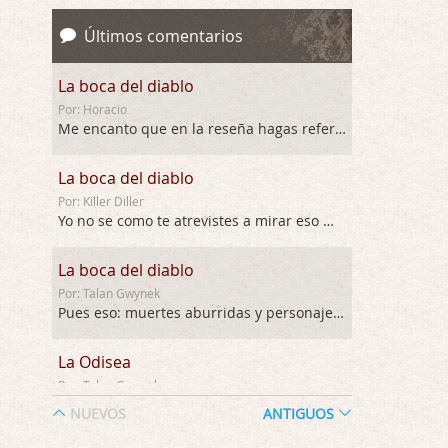
Últimos comentarios
La boca del diablo
Por: Horacio
Me encanto que en la reseña hagas referen …
La boca del diablo
Por: Killer Diller
Yo no se como te atrevistes a mirar eso …
La boca del diablo
Por: Talan Gwynek
Pues eso: muertes aburridas y personajes p …
La Odisea
Por: Talan Gwynek
Draghann, las quejas sobre la diversidad s …
NUEVOS
ANTIGUOS