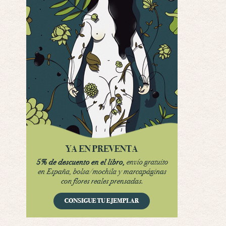
Interesante cuando avanza, le falta algo d …
Por encima de tu cadáver
Por: Luar
Interesante cuando avanza, le falta algo d …
Possession
Por: Luar
Se llama la posesión en castellano, está …
Obsession
Por: Mariano
Una película normalita, nada del otro mun …
Obsession
Por: Chica Stark
Al principio por el hype que la dieron iba …
Possession
Por: Mountain