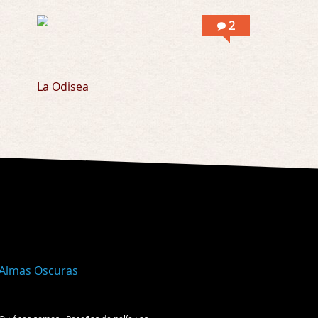
2
La Odisea