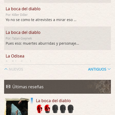
La boca del diablo
Por: Killer Diller
Yo no se como te atrevistes a mirar eso …
La boca del diablo
Por: Talan Gwynek
Pues eso: muertes aburridas y personajes p …
La Odisea
Por: Talan Gwynek
Draghann, las quejas sobre la diversidad s …
NUEVOS
ANTIGUOS
La Odisea
Por: Draghann
Últimas reseñas
No sé si entrar en polémicas con respect …
La boca del diablo
Trance
Por: Luar
Buena película, buen director y buenos ac …