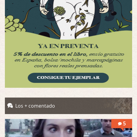
Por: Luar
Se llama la posesión en castellano, está …
Obsession
Por: Mariano
Una película normalita, nada del otro mun …
Obsession
Por: Chica Stark
Al principio por el hype que la dieron iba …
Possession
Por: Mountain
Llevo toda una vida para verla y nunca lo …
Posesión Infernal: En Llamas
Los + comentado
Por: Skalope
Totalmente de acuerdo Ignacio. La he disfr …
5