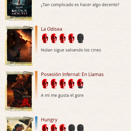
¿Tan complicado es hacer algo decente?
El señor de las moscas
Por: Luar
Dudaba en ver la serie, una serie de 4 cap …
La Odisea
Hungry
Por: Croc
Nolan sigue salvando los cines
Para entretenerte un domingo por la tarde …
Las 10 películas gore de Almas Oscuras
Posesión Infernal: En Llamas
Por: JORDI CRUYFF
Buenas tardes, Hay muchas y algunas muy …
Possession
A mí me gusta el gore
Por: Chupasangre
Mi opinión en su día. Su duracion me ha …
Hungry
El eslabón podrido
Por: Luar