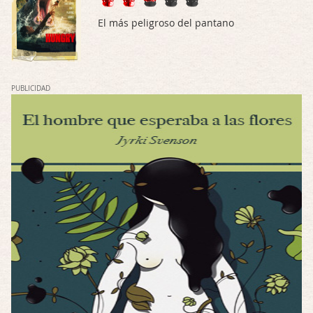
Solo la he visto en una web rusa de descar …
El más peligroso del pantano
Possession
Por: FrancHis
La he dejado a medias por motivos de fuerz …
PUBLICIDAD
Posesión Infernal: En Llamas
Por: FrancHis
Yo justo fui a verla ayer al cine y la ver …
Por encima de tu cadáver
Por: Luar
Interesante cuando avanza, le falta algo d …
Por encima de tu cadáver
Por: Luar
Interesante cuando avanza, le falta algo d …
Possession