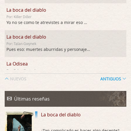
La boca del diablo
Por: Killer Diller
Yo no se como te atrevistes a mirar eso …
La boca del diablo
Por: Talan Gwynek
Pues eso: muertes aburridas y personajes p …
La Odisea
Por: Talan Gwynek
Draghann, las quejas sobre la diversidad s …
NUEVOS
ANTIGUOS
La Odisea
Por: Draghann
Últimas reseñas
No sé si entrar en polémicas con respect …
La boca del diablo
Trance
Por: Luar
Buena película, buen director y buenos ac …
¿Tan complicado es hacer algo decente?