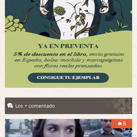
Por: Luar
Se llama la posesión en castellano, está …
Obsession
Por: Mariano
Una película normalita, nada del otro mun …
Obsession
Por: Chica Stark
Al principio por el hype que la dieron iba …
Possession
Por: Mountain
Llevo toda una vida para verla y nunca lo …
Posesión Infernal: En Llamas
Los + comentado
Por: Skalope
Totalmente de acuerdo Ignacio. La he disfr …
5