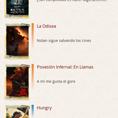
El señor de las moscas
Por: Luar
Dudaba en ver la serie, una serie de 4 cap …
La Odisea
Hungry
Nolan sigue salvando los cines
Por: Croc
Para entretenerte un domingo por la tarde …
Las 10 películas gore de Almas Oscuras
Posesión Infernal: En Llamas
Por: JORDI CRUYFF
Buenas tardes, Hay muchas y algunas muy …
A mí me gusta el gore
Possession
Por: Chupasangre
Mi opinión en su día. Su duracion me ha …
Hungry
El eslabón podrido
Por: Luar