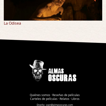
La Odisea
Quiénes somos
·
Reseñas de películas
Carteles de películas
·
Relatos
·
Libros
Diseño:
joan@almasocuras.com