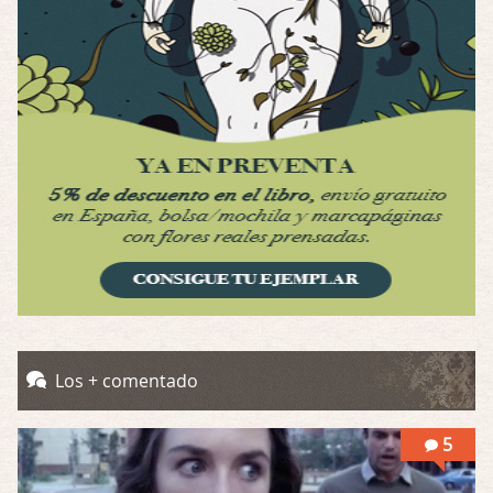
Por: Luar
Interesante cuando avanza, le falta algo d …
Possession
Por: Luar
Se llama la posesión en castellano, está …
Obsession
Por: Mariano
Una película normalita, nada del otro mun …
Obsession
Por: Chica Stark
Al principio por el hype que la dieron iba …
Possession
Los + comentado
Por: Mountain
Llevo toda una vida para verla y nunca lo …
5