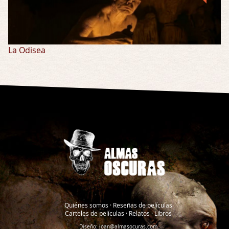
La Odisea
Quiénes somos
·
Reseñas de películas
Carteles de películas
·
Relatos
·
Libros
Diseño:
joan@almasocuras.com