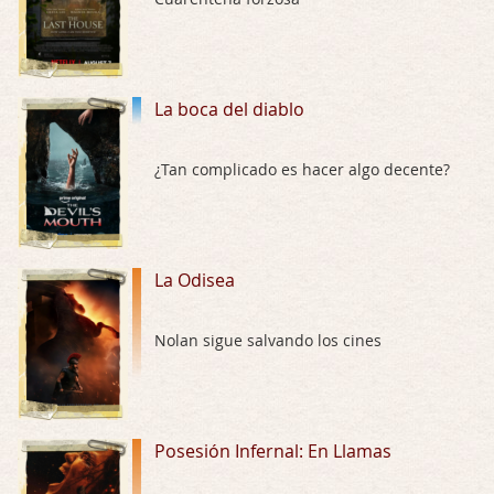
Trance
Por: Luar
Buena película, buen director y buenos ac …
La boca del diablo
El señor de las moscas
¿Tan complicado es hacer algo decente?
Por: Luar
Dudaba en ver la serie, una serie de 4 cap …
Hungry
La Odisea
Por: Croc
Para entretenerte un domingo por la tarde …
Nolan sigue salvando los cines
Las 10 películas gore de Almas Oscuras
Por: JORDI CRUYFF
Buenas tardes, Hay muchas y algunas muy …
Posesión Infernal: En Llamas
Possession
Por: Chupasangre