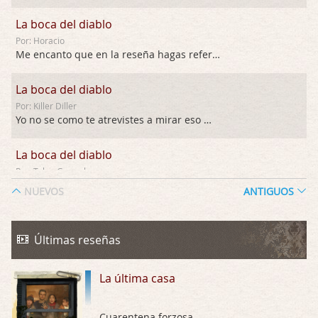
La boca del diablo
Por: Horacio
Me encanto que en la reseña hagas referen …
La boca del diablo
Por: Killer Diller
Yo no se como te atrevistes a mirar eso …
La boca del diablo
Por: Talan Gwynek
Pues eso: muertes aburridas y personajes p …
NUEVOS
ANTIGUOS
La Odisea
Por: Talan Gwynek
Últimas reseñas
Draghann, las quejas sobre la diversidad s …
La última casa
La Odisea
Por: Draghann
No sé si entrar en polémicas con respect …
Cuarentena forzosa