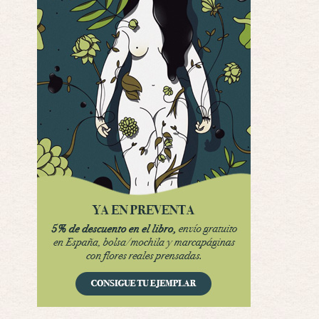
Interesante cuando avanza, le falta algo d …
Por encima de tu cadáver
Por: Luar
Interesante cuando avanza, le falta algo d …
Possession
Por: Luar
Se llama la posesión en castellano, está …
Obsession
Por: Mariano
Una película normalita, nada del otro mun …
Obsession
Por: Chica Stark
Al principio por el hype que la dieron iba …
Possession
Por: Mountain