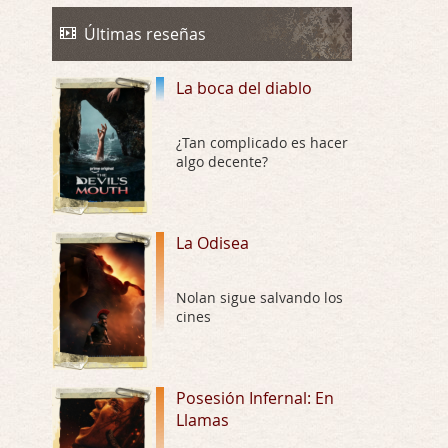
La Odisea
Por: Draghann
Últimas reseñas
No sé si entrar en polémicas con respect …
La boca del diablo
Trance
Por: Luar
Buena película, buen director y buenos ac …
¿Tan complicado es hacer
algo decente?
El señor de las moscas
Por: Luar
Dudaba en ver la serie, una serie de 4 cap …
La Odisea
Hungry
Nolan sigue salvando los
Por: Croc
cines
Para entretenerte un domingo por la tarde …
Las 10 películas gore de Almas
Oscuras
Posesión Infernal: En
Llamas
Por: JORDI CRUYFF
Buenas tardes, Hay muchas y algunas muy …