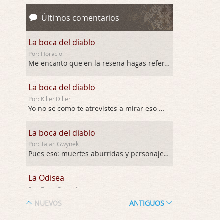
Últimos comentarios
La boca del diablo
Por: Horacio
Me encanto que en la reseña hagas referen …
La boca del diablo
Por: Killer Diller
Yo no se como te atrevistes a mirar eso …
La boca del diablo
Por: Talan Gwynek
Pues eso: muertes aburridas y personajes p …
La Odisea
Por: Talan Gwynek
Draghann, las quejas sobre la diversidad s …
NUEVOS
ANTIGUOS