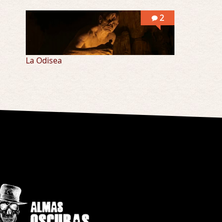
2
La Odisea