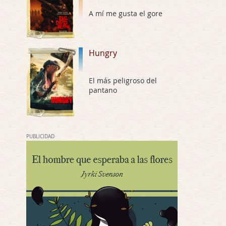
A mí me gusta el gore
Possession
Por: Chupasangre
Mi opinión en su día. Su duracion me ha …
Hungry
El eslabón podrido
Por: Luar
El más peligroso del
Solo la he visto en una web rusa de descar …
pantano
Possession
Por: FrancHis
La he dejado a medias por motivos de fuerz …
PUBLICIDAD
Posesión Infernal: En Llamas
Por: FrancHis
Yo justo fui a verla ayer al cine y la ver …
Por encima de tu cadáver
Por: Luar