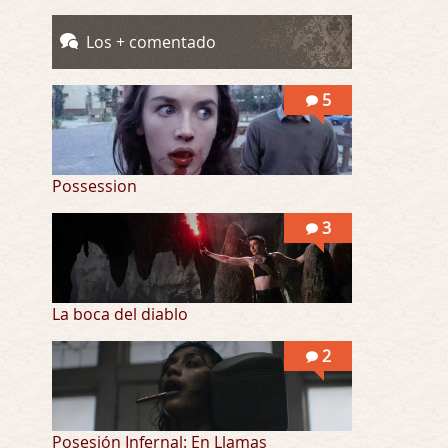
Llevo toda una vida para verla y nunca lo …
Los + comentado
Posesión Infernal: En Llamas
Por: Skalope
5
Totalmente de acuerdo Ignacio. La he disfr …
Possession
3
La boca del diablo
2
Posesión Infernal: En Llamas