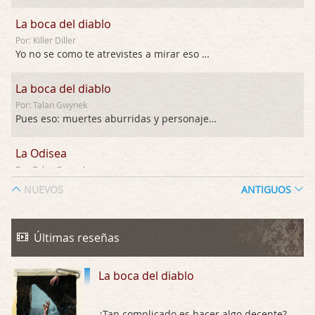
La boca del diablo
Por: Killer Diller
Yo no se como te atrevistes a mirar eso …
La boca del diablo
Por: Talan Gwynek
Pues eso: muertes aburridas y personajes p …
La Odisea
Por: Talan Gwynek
Draghann, las quejas sobre la diversidad s …
NUEVOS
ANTIGUOS
La Odisea
Por: Draghann
Últimas reseñas
No sé si entrar en polémicas con respect …
La boca del diablo
Trance
Por: Luar
Buena película, buen director y buenos ac …
¿Tan complicado es hacer algo decente?