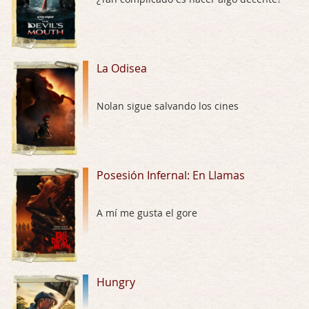
El señor de las moscas
Por: Luar
Dudaba en ver la serie, una serie de 4 cap …
La Odisea
Hungry
Nolan sigue salvando los cines
Por: Croc
Para entretenerte un domingo por la tarde …
Las 10 películas gore de Almas Oscuras
Posesión Infernal: En Llamas
Por: JORDI CRUYFF
Buenas tardes, Hay muchas y algunas muy …
A mí me gusta el gore
Possession
Por: Chupasangre
Mi opinión en su día. Su duracion me ha …
Hungry
El eslabón podrido
Por: Luar