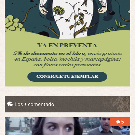
Por: Luar
Se llama la posesión en castellano, está …
Obsession
Por: Mariano
Una película normalita, nada del otro mun …
Obsession
Por: Chica Stark
Al principio por el hype que la dieron iba …
Possession
Por: Mountain
Llevo toda una vida para verla y nunca lo …
Posesión Infernal: En Llamas
Los + comentado
Por: Skalope
Totalmente de acuerdo Ignacio. La he disfr …
5