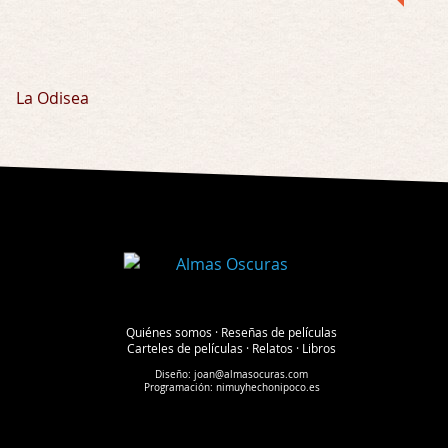
La Odisea
Quiénes somos
·
Reseñas de películas
Carteles de películas
·
Relatos
·
Libros
Diseño:
joan@almasocuras.com
Programación:
nimuyhechonipoco.es