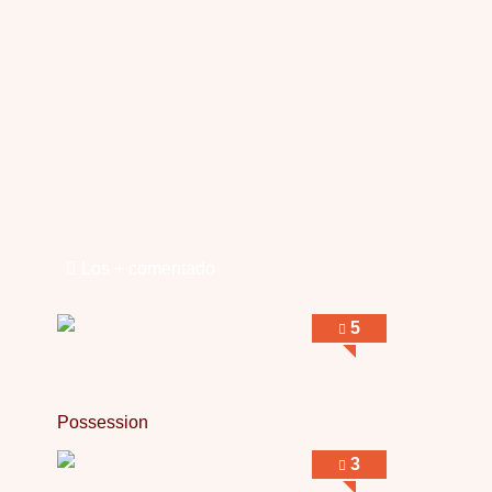
Obsession
Por: Mariano
Una película normalita, nada del otro mun …
Obsession
Por: Chica Stark
Al principio por el hype que la dieron iba …
Possession
Por: Mountain
Llevo toda una vida para verla y nunca lo …
Los + comentado
Posesión Infernal: En Llamas
Por: Skalope
Totalmente de acuerdo Ignacio. La he disfr …
5
Possession
3