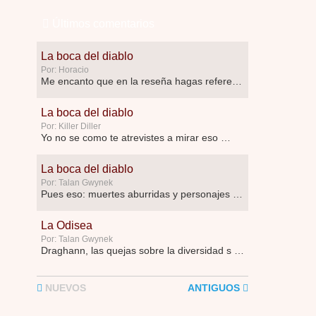
Últimos comentarios
La boca del diablo
Por: Horacio
Me encanto que en la reseña hagas referen …
La boca del diablo
Por: Killer Diller
Yo no se como te atrevistes a mirar eso …
La boca del diablo
Por: Talan Gwynek
Pues eso: muertes aburridas y personajes p …
La Odisea
Por: Talan Gwynek
Draghann, las quejas sobre la diversidad s …
La Odisea
NUEVOS
ANTIGUOS
Por: Draghann
No sé si entrar en polémicas con respect …