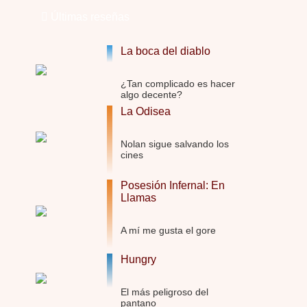
Últimas reseñas
Trance
Por: Luar
Buena película, buen director y buenos ac …
La boca del diablo
El señor de las moscas
¿Tan complicado es hacer
Por: Luar
algo decente?
Dudaba en ver la serie, una serie de 4 cap …
La Odisea
Hungry
Nolan sigue salvando los
Por: Croc
cines
Para entretenerte un domingo por la tarde …
Posesión Infernal: En
Las 10 películas gore de Almas Oscuras
Llamas
Por: JORDI CRUYFF
Buenas tardes, Hay muchas y algunas muy …
A mí me gusta el gore
Possession
Por: Chupasangre
Hungry
Mi opinión en su día. Su duracion me ha …
El más peligroso del
El eslabón podrido
pantano