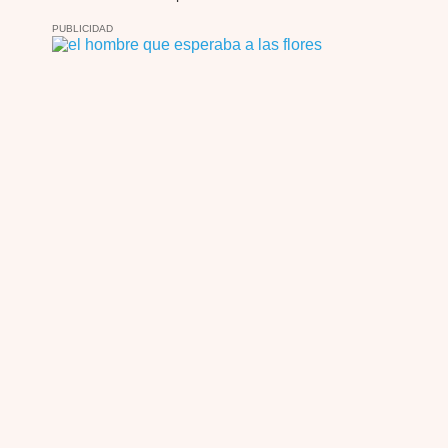
Por: Luar
Solo la he visto en una web rusa de descar …
PUBLICIDAD
Possession
Por: FrancHis
La he dejado a medias por motivos de fuerz …
Posesión Infernal: En Llamas
Por: FrancHis
Yo justo fui a verla ayer al cine y la ver …
Por encima de tu cadáver
Por: Luar
Interesante cuando avanza, le falta algo d …
Por encima de tu cadáver
Por: Luar
Interesante cuando avanza, le falta algo d …
Possession
Por: Luar
Se llama la posesión en castellano, está …