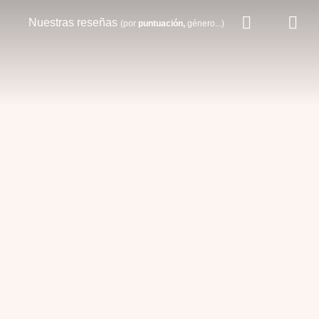
Nuestras reseñas
(por
puntuación,
género...)