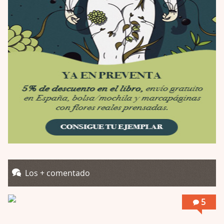
Por: Luar
Se llama la posesión en castellano, está …
Obsession
Por: Mariano
Una película normalita, nada del otro mun …
Obsession
Por: Chica Stark
Al principio por el hype que la dieron iba …
Possession
Por: Mountain
Llevo toda una vida para verla y nunca lo …
Posesión Infernal: En Llamas
Los + comentado
Por: Skalope
Totalmente de acuerdo Ignacio. La he disfr …
5