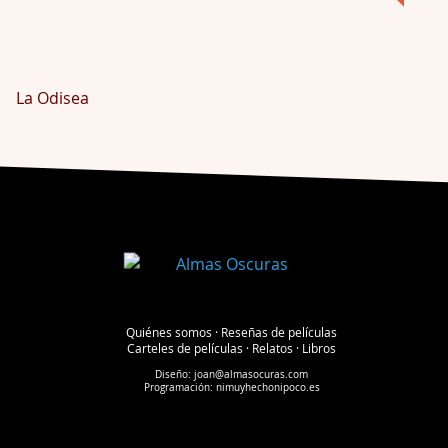
La Odisea
Quiénes somos
·
Reseñas de películas
Carteles de películas
·
Relatos
·
Libros
Diseño:
joan@almasocuras.com
Programación:
nimuyhechonipoco.es