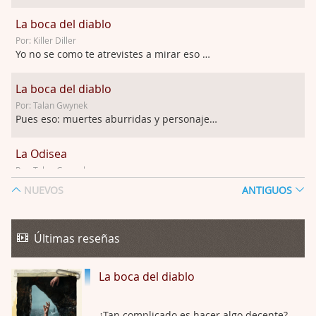
La boca del diablo
Por: Killer Diller
Yo no se como te atrevistes a mirar eso …
La boca del diablo
Por: Talan Gwynek
Pues eso: muertes aburridas y personajes p …
La Odisea
Por: Talan Gwynek
Draghann, las quejas sobre la diversidad s …
NUEVOS
ANTIGUOS
La Odisea
Por: Draghann
Últimas reseñas
No sé si entrar en polémicas con respect …
La boca del diablo
Trance
Por: Luar
Buena película, buen director y buenos ac …
¿Tan complicado es hacer algo decente?