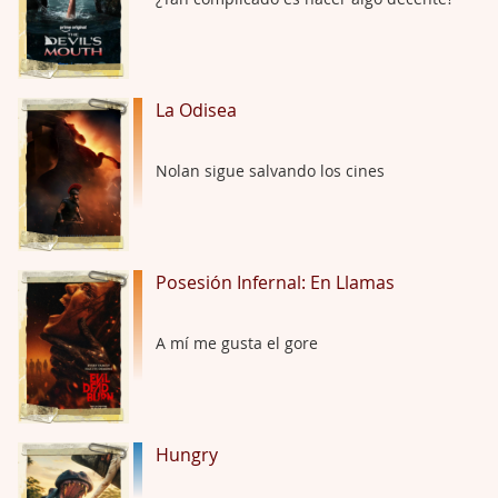
El señor de las moscas
Por: Luar
Dudaba en ver la serie, una serie de 4 cap …
La Odisea
Hungry
Nolan sigue salvando los cines
Por: Croc
Para entretenerte un domingo por la tarde …
Las 10 películas gore de Almas Oscuras
Posesión Infernal: En Llamas
Por: JORDI CRUYFF
Buenas tardes, Hay muchas y algunas muy …
A mí me gusta el gore
Possession
Por: Chupasangre
Mi opinión en su día. Su duracion me ha …
Hungry
El eslabón podrido
Por: Luar