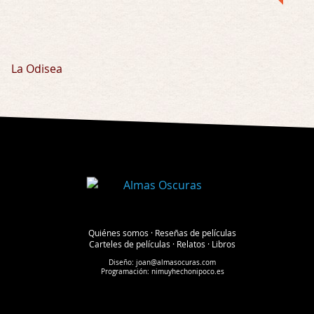
La Odisea
Quiénes somos
·
Reseñas de películas
Carteles de películas
·
Relatos
·
Libros
Diseño:
joan@almasocuras.com
Programación:
nimuyhechonipoco.es