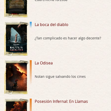
Trance
Por: Luar
Buena película, buen director y buenos ac …
La boca del diablo
El señor de las moscas
¿Tan complicado es hacer algo decente?
Por: Luar
Dudaba en ver la serie, una serie de 4 cap …
Hungry
La Odisea
Por: Croc
Para entretenerte un domingo por la tarde …
Nolan sigue salvando los cines
Las 10 películas gore de Almas Oscuras
Por: JORDI CRUYFF
Buenas tardes, Hay muchas y algunas muy …
Posesión Infernal: En Llamas
Possession
Por: Chupasangre