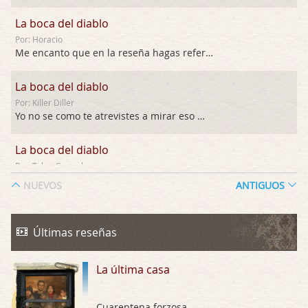
La boca del diablo
Por: Horacio
Me encanto que en la reseña hagas referen …
La boca del diablo
Por: Killer Diller
Yo no se como te atrevistes a mirar eso …
La boca del diablo
Por: Talan Gwynek
Pues eso: muertes aburridas y personajes p …
NUEVOS
ANTIGUOS
La Odisea
Por: Talan Gwynek
Últimas reseñas
Draghann, las quejas sobre la diversidad s …
La última casa
La Odisea
Por: Draghann
No sé si entrar en polémicas con respect …
Cuarentena forzosa