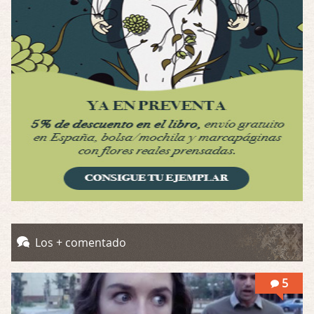
Por: Luar
Interesante cuando avanza, le falta algo d …
Possession
Por: Luar
Se llama la posesión en castellano, está …
Obsession
Por: Mariano
Una película normalita, nada del otro mun …
Obsession
Por: Chica Stark
Al principio por el hype que la dieron iba …
Possession
Los + comentado
Por: Mountain
Llevo toda una vida para verla y nunca lo …
5