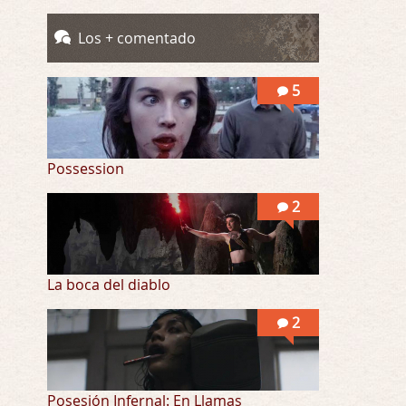
Totalmente de acuerdo Ignacio. La he disfr …
Los + comentado
Into the Mud
Por: Flor
5
Se puede ver este corto y otras más de ex …
Possession
2
La boca del diablo
2
Posesión Infernal: En Llamas