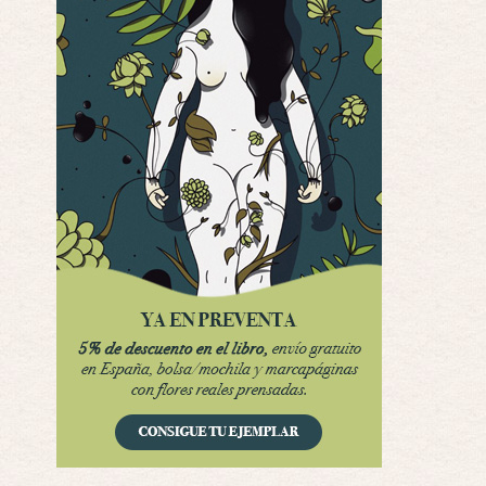
Interesante cuando avanza, le falta algo d …
Possession
Por: Luar
Se llama la posesión en castellano, está …
Obsession
Por: Mariano
Una película normalita, nada del otro mun …
Obsession
Por: Chica Stark
Al principio por el hype que la dieron iba …
Possession
Por: Mountain
Llevo toda una vida para verla y nunca lo …
Posesión Infernal: En Llamas
Por: Skalope