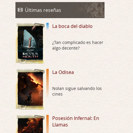
Trance
Por: Luar
Últimas reseñas
Buena película, buen director y buenos ac …
La boca del diablo
El señor de las moscas
Por: Luar
Dudaba en ver la serie, una serie de 4 cap …
¿Tan complicado es hacer
algo decente?
Hungry
Por: Croc
Para entretenerte un domingo por la tarde …
La Odisea
Las 10 películas gore de Almas
Nolan sigue salvando los
Oscuras
cines
Por: JORDI CRUYFF
Buenas tardes, Hay muchas y algunas muy …
Possession
Posesión Infernal: En
Llamas
Por: Chupasangre
Mi opinión en su día. Su duracion me ha …