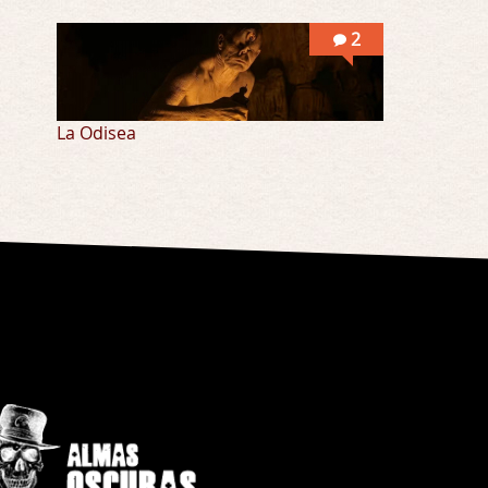
2
La Odisea