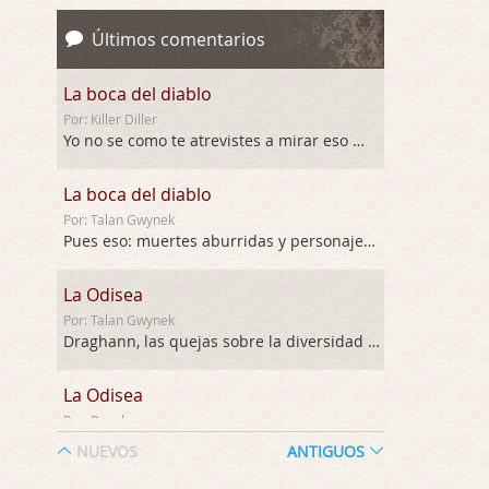
Últimos comentarios
La boca del diablo
Por: Killer Diller
Yo no se como te atrevistes a mirar eso …
La boca del diablo
Por: Talan Gwynek
Pues eso: muertes aburridas y personajes p …
La Odisea
Por: Talan Gwynek
Draghann, las quejas sobre la diversidad s …
La Odisea
Por: Draghann
No sé si entrar en polémicas con respect …
NUEVOS
ANTIGUOS