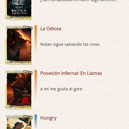
El señor de las moscas
Por: Luar
Dudaba en ver la serie, una serie de 4 cap …
La Odisea
Hungry
Nolan sigue salvando los cines
Por: Croc
Para entretenerte un domingo por la tarde …
Las 10 películas gore de Almas Oscuras
Posesión Infernal: En Llamas
Por: JORDI CRUYFF
Buenas tardes, Hay muchas y algunas muy …
A mí me gusta el gore
Possession
Por: Chupasangre
Mi opinión en su día. Su duracion me ha …
Hungry
El eslabón podrido
Por: Luar