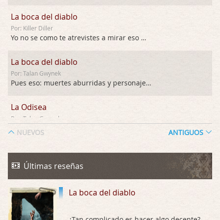
La boca del diablo
Por: Killer Diller
Yo no se como te atrevistes a mirar eso …
La boca del diablo
Por: Talan Gwynek
Pues eso: muertes aburridas y personajes p …
La Odisea
Por: Talan Gwynek
Draghann, las quejas sobre la diversidad s …
NUEVOS
ANTIGUOS
La Odisea
Por: Draghann
Últimas reseñas
No sé si entrar en polémicas con respect …
La boca del diablo
Trance
Por: Luar
Buena película, buen director y buenos ac …
¿Tan complicado es hacer algo decente?