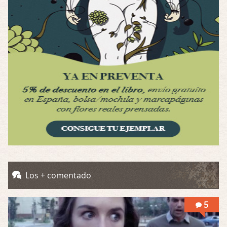
Por: Luar
Se llama la posesión en castellano, está …
Obsession
Por: Mariano
Una película normalita, nada del otro mun …
Obsession
Por: Chica Stark
Al principio por el hype que la dieron iba …
Possession
Por: Mountain
Llevo toda una vida para verla y nunca lo …
Posesión Infernal: En Llamas
Los + comentado
Por: Skalope
Totalmente de acuerdo Ignacio. La he disfr …
5