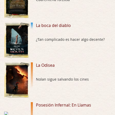
Trance
Por: Luar
Buena película, buen director y buenos ac …
La boca del diablo
El señor de las moscas
¿Tan complicado es hacer algo decente?
Por: Luar
Dudaba en ver la serie, una serie de 4 cap …
Hungry
La Odisea
Por: Croc
Para entretenerte un domingo por la tarde …
Nolan sigue salvando los cines
Las 10 películas gore de Almas Oscuras
Por: JORDI CRUYFF
Buenas tardes, Hay muchas y algunas muy …
Posesión Infernal: En Llamas
Possession
Por: Chupasangre