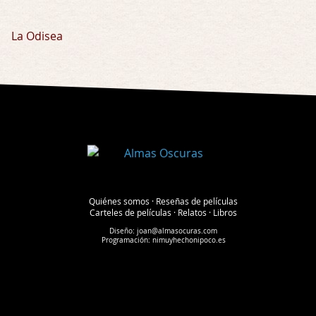
La Odisea
Quiénes somos
·
Reseñas de películas
Carteles de películas
·
Relatos
·
Libros
Diseño:
joan@almasocuras.com
Programación:
nimuyhechonipoco.es