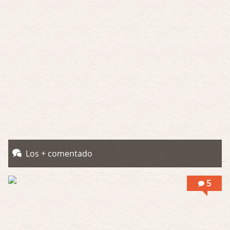
Por: Luar
Interesante cuando avanza, le falta algo d …
Possession
Por: Luar
Se llama la posesión en castellano, está …
Obsession
Por: Mariano
Una película normalita, nada del otro mun …
Obsession
Por: Chica Stark
Al principio por el hype que la dieron iba …
Los + comentado
Possession
5
Por: Mountain
Llevo toda una vida para verla y nunca lo …