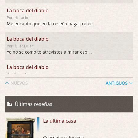
La boca del diablo
Por: Horacio
Me encanto que en la reseña hagas referen …
La boca del diablo
Por: Killer Diller
Yo no se como te atrevistes a mirar eso …
La boca del diablo
Por: Talan Gwynek
Pues eso: muertes aburridas y personajes p …
NUEVOS
ANTIGUOS
La Odisea
Por: Talan Gwynek
Últimas reseñas
Draghann, las quejas sobre la diversidad s …
La última casa
La Odisea
Por: Draghann
No sé si entrar en polémicas con respect …
Cuarentena forzosa