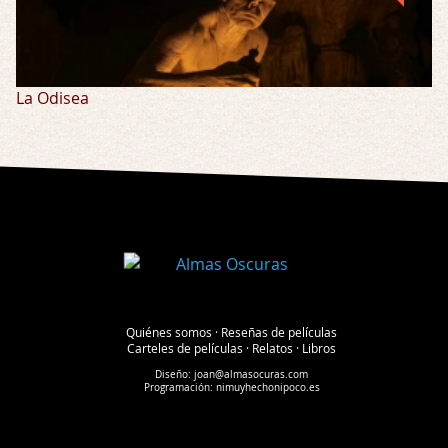
La Odisea
Quiénes somos
·
Reseñas de películas
Carteles de películas
·
Relatos
·
Libros
Diseño:
joan@almasocuras.com
Programación:
nimuyhechonipoco.es