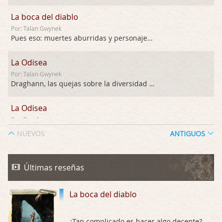
La boca del diablo
Por: Talan Gwynek
Pues eso: muertes aburridas y personajes p …
La Odisea
Por: Talan Gwynek
Draghann, las quejas sobre la diversidad s …
La Odisea
Por: Draghann
No sé si entrar en polémicas con respect …
NUEVOS
ANTIGUOS
Trance
Por: Luar
Últimas reseñas
Buena película, buen director y buenos ac …
La boca del diablo
El señor de las moscas
Por: Luar
Dudaba en ver la serie, una serie de 4 cap …
¿Tan complicado es hacer algo decente?