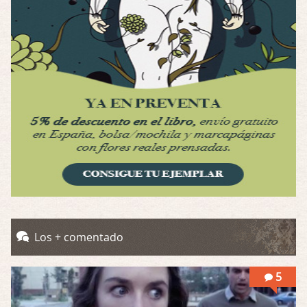
Por: Mariano
Una película normalita, nada del otro mun …
Obsession
Por: Chica Stark
Al principio por el hype que la dieron iba …
Possession
Por: Mountain
Llevo toda una vida para verla y nunca lo …
Posesión Infernal: En Llamas
Por: Skalope
Totalmente de acuerdo Ignacio. La he disfr …
Into the Mud
Los + comentado
Por: Flor
Se puede ver este corto y otras más de ex …
5