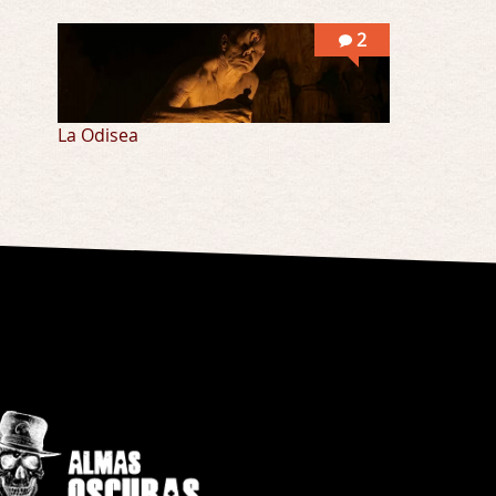
2
La Odisea