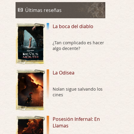
Trance
Por: Luar
Últimas reseñas
Buena película, buen director y buenos ac …
La boca del diablo
El señor de las moscas
Por: Luar
Dudaba en ver la serie, una serie de 4 cap …
¿Tan complicado es hacer
algo decente?
Hungry
Por: Croc
Para entretenerte un domingo por la tarde …
La Odisea
Las 10 películas gore de Almas
Nolan sigue salvando los
Oscuras
cines
Por: JORDI CRUYFF
Buenas tardes, Hay muchas y algunas muy …
Possession
Posesión Infernal: En
Llamas
Por: Chupasangre
Mi opinión en su día. Su duracion me ha …