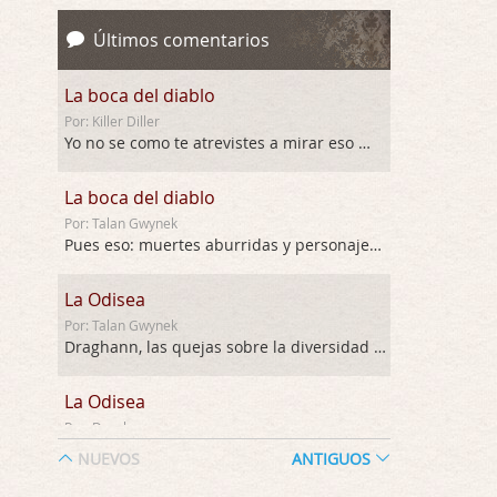
Últimos comentarios
La boca del diablo
Por: Killer Diller
Yo no se como te atrevistes a mirar eso …
La boca del diablo
Por: Talan Gwynek
Pues eso: muertes aburridas y personajes p …
La Odisea
Por: Talan Gwynek
Draghann, las quejas sobre la diversidad s …
La Odisea
Por: Draghann
No sé si entrar en polémicas con respect …
NUEVOS
ANTIGUOS