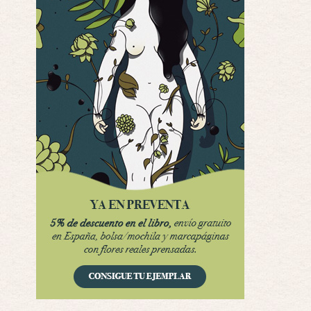
Interesante cuando avanza, le falta algo d …
Possession
Por: Luar
Se llama la posesión en castellano, está …
Obsession
Por: Mariano
Una película normalita, nada del otro mun …
Obsession
Por: Chica Stark
Al principio por el hype que la dieron iba …
Possession
Por: Mountain
Llevo toda una vida para verla y nunca lo …
Posesión Infernal: En Llamas
Por: Skalope