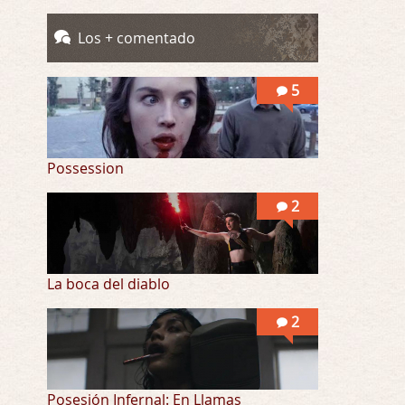
Totalmente de acuerdo Ignacio. La he disfr …
Los + comentado
Into the Mud
Por: Flor
5
Se puede ver este corto y otras más de ex …
Possession
2
La boca del diablo
2
Posesión Infernal: En Llamas