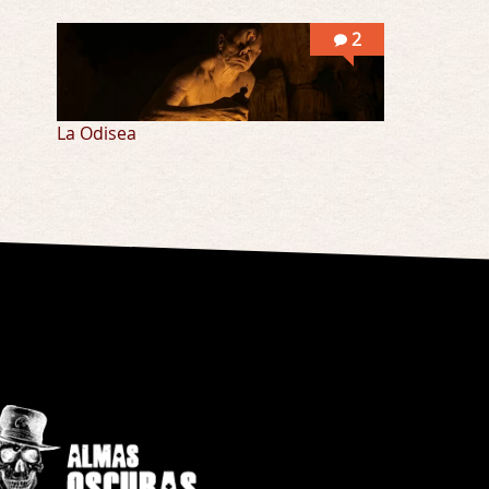
2
La Odisea