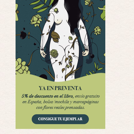
Yo justo fui a verla ayer al cine y la ver …
Por encima de tu cadáver
Por: Luar
Interesante cuando avanza, le falta algo d …
Por encima de tu cadáver
Por: Luar
Interesante cuando avanza, le falta algo d …
Possession
Por: Luar
Se llama la posesión en castellano, está …
Obsession
Por: Mariano
Una película normalita, nada del otro mun …
Obsession
Por: Chica Stark