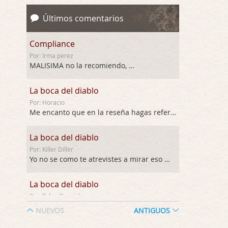
Últimos comentarios
Compliance
Por: Irma perez
MALISIMA no la recomiendo, …
La boca del diablo
Por: Horacio
Me encanto que en la reseña hagas referen …
La boca del diablo
Por: Killer Diller
Yo no se como te atrevistes a mirar eso …
La boca del diablo
Por: Talan Gwynek
Pues eso: muertes aburridas y personajes p …
NUEVOS
ANTIGUOS