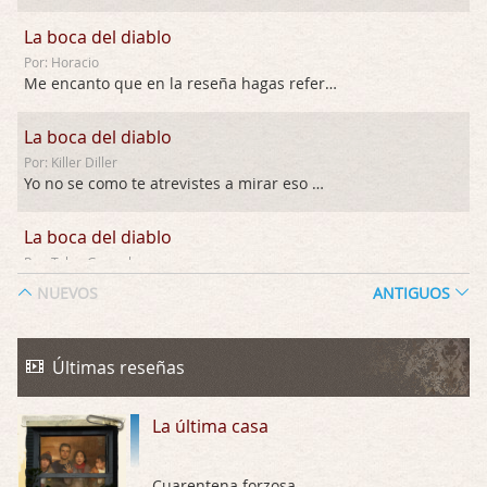
La boca del diablo
Por: Horacio
Me encanto que en la reseña hagas referen …
La boca del diablo
Por: Killer Diller
Yo no se como te atrevistes a mirar eso …
La boca del diablo
Por: Talan Gwynek
Pues eso: muertes aburridas y personajes p …
NUEVOS
ANTIGUOS
La Odisea
Por: Talan Gwynek
Últimas reseñas
Draghann, las quejas sobre la diversidad s …
La última casa
La Odisea
Por: Draghann
No sé si entrar en polémicas con respect …
Cuarentena forzosa