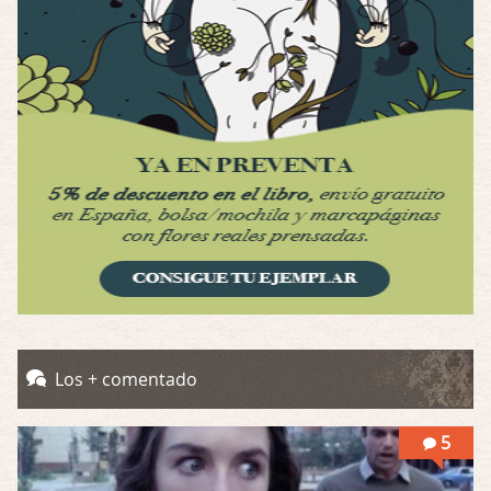
Por: Luar
Interesante cuando avanza, le falta algo d …
Possession
Por: Luar
Se llama la posesión en castellano, está …
Obsession
Por: Mariano
Una película normalita, nada del otro mun …
Obsession
Por: Chica Stark
Al principio por el hype que la dieron iba …
Possession
Los + comentado
Por: Mountain
Llevo toda una vida para verla y nunca lo …
5