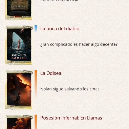
Trance
Por: Luar
Buena película, buen director y buenos ac …
La boca del diablo
El señor de las moscas
¿Tan complicado es hacer algo decente?
Por: Luar
Dudaba en ver la serie, una serie de 4 cap …
Hungry
La Odisea
Por: Croc
Para entretenerte un domingo por la tarde …
Nolan sigue salvando los cines
Las 10 películas gore de Almas Oscuras
Por: JORDI CRUYFF
Buenas tardes, Hay muchas y algunas muy …
Posesión Infernal: En Llamas
Possession
Por: Chupasangre