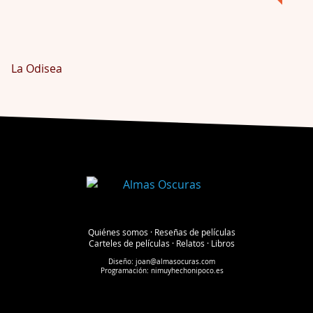
La Odisea
Quiénes somos
·
Reseñas de películas
Carteles de películas
·
Relatos
·
Libros
Diseño:
joan@almasocuras.com
Programación:
nimuyhechonipoco.es