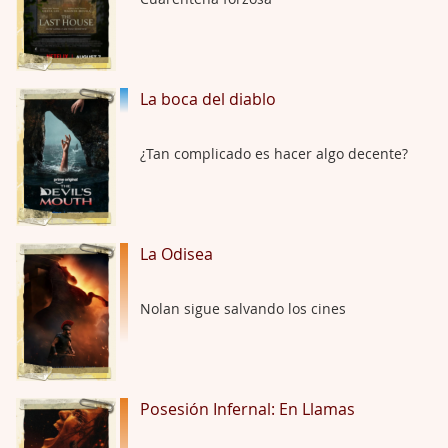
Trance
Por: Luar
Buena película, buen director y buenos ac …
La boca del diablo
El señor de las moscas
¿Tan complicado es hacer algo decente?
Por: Luar
Dudaba en ver la serie, una serie de 4 cap …
Hungry
La Odisea
Por: Croc
Para entretenerte un domingo por la tarde …
Nolan sigue salvando los cines
Las 10 películas gore de Almas Oscuras
Por: JORDI CRUYFF
Buenas tardes, Hay muchas y algunas muy …
Posesión Infernal: En Llamas
Possession
Por: Chupasangre