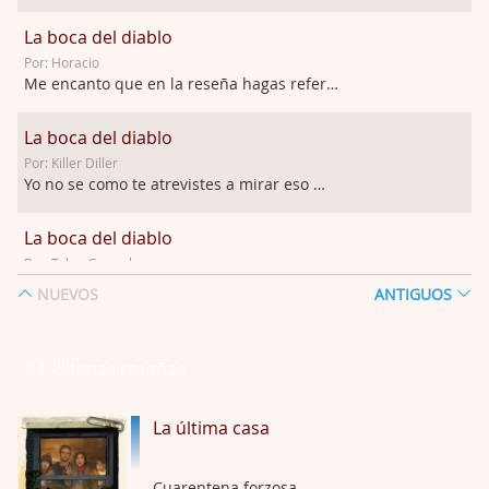
La boca del diablo
Por: Horacio
Me encanto que en la reseña hagas referen …
La boca del diablo
Por: Killer Diller
Yo no se como te atrevistes a mirar eso …
La boca del diablo
Por: Talan Gwynek
Pues eso: muertes aburridas y personajes p …
NUEVOS
ANTIGUOS
La Odisea
Por: Talan Gwynek
Últimas reseñas
Draghann, las quejas sobre la diversidad s …
La última casa
La Odisea
Por: Draghann
No sé si entrar en polémicas con respect …
Cuarentena forzosa