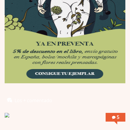
Por: Luar
Interesante cuando avanza, le falta algo d …
Possession
Por: Luar
Se llama la posesión en castellano, está …
Obsession
Por: Mariano
Una película normalita, nada del otro mun …
Obsession
Por: Chica Stark
Al principio por el hype que la dieron iba …
Possession
Los + comentado
Por: Mountain
Llevo toda una vida para verla y nunca lo …
5