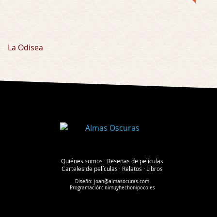
La Odisea
Quiénes somos
·
Reseñas de películas
Carteles de películas
·
Relatos
·
Libros
Diseño:
joan@almasocuras.com
Programación:
nimuyhechonipoco.es