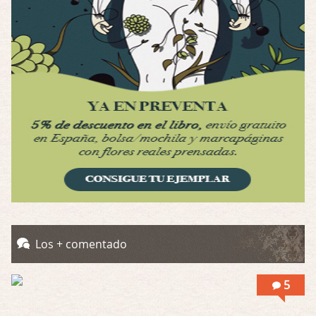
Por: Luar
Se llama la posesión en castellano, está …
Obsession
Por: Mariano
Una película normalita, nada del otro mun …
Obsession
Por: Chica Stark
Al principio por el hype que la dieron iba …
Possession
Por: Mountain
Llevo toda una vida para verla y nunca lo …
Posesión Infernal: En Llamas
Los + comentado
Por: Skalope
Totalmente de acuerdo Ignacio. La he disfr …
5