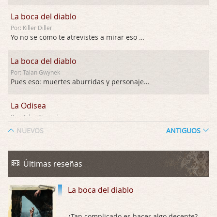
La boca del diablo
Por: Killer Diller
Yo no se como te atrevistes a mirar eso …
La boca del diablo
Por: Talan Gwynek
Pues eso: muertes aburridas y personajes p …
La Odisea
Por: Talan Gwynek
Draghann, las quejas sobre la diversidad s …
NUEVOS
ANTIGUOS
La Odisea
Por: Draghann
Últimas reseñas
No sé si entrar en polémicas con respect …
La boca del diablo
Trance
Por: Luar
Buena película, buen director y buenos ac …
¿Tan complicado es hacer algo decente?