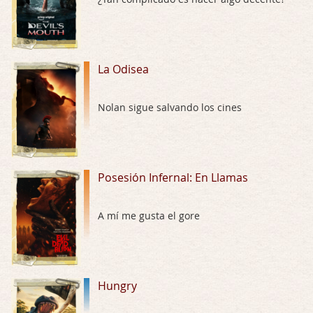
El señor de las moscas
Por: Luar
Dudaba en ver la serie, una serie de 4 cap …
La Odisea
Hungry
Nolan sigue salvando los cines
Por: Croc
Para entretenerte un domingo por la tarde …
Las 10 películas gore de Almas Oscuras
Posesión Infernal: En Llamas
Por: JORDI CRUYFF
Buenas tardes, Hay muchas y algunas muy …
A mí me gusta el gore
Possession
Por: Chupasangre
Mi opinión en su día. Su duracion me ha …
Hungry
El eslabón podrido
Por: Luar