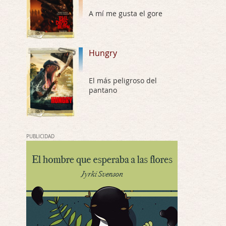
Las 10 películas gore de Almas
A mí me gusta el gore
Oscuras
Por: JORDI CRUYFF
Buenas tardes, Hay muchas y algunas muy …
Hungry
Possession
Por: Chupasangre
El más peligroso del
Mi opinión en su día. Su duracion me ha …
pantano
El eslabón podrido
Por: Luar
Solo la he visto en una web rusa de descar …
PUBLICIDAD
Possession
Por: FrancHis
La he dejado a medias por motivos de fuerz …
Posesión Infernal: En Llamas
Por: FrancHis