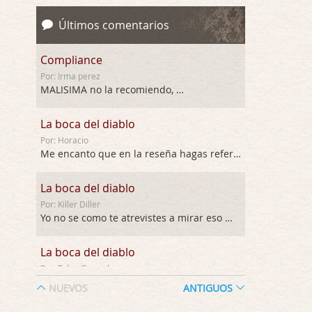
Últimos comentarios
Compliance
Por: Irma perez
MALISIMA no la recomiendo, …
La boca del diablo
Por: Horacio
Me encanto que en la reseña hagas referen …
La boca del diablo
Por: Killer Diller
Yo no se como te atrevistes a mirar eso …
La boca del diablo
Por: Talan Gwynek
Pues eso: muertes aburridas y personajes p …
NUEVOS
ANTIGUOS