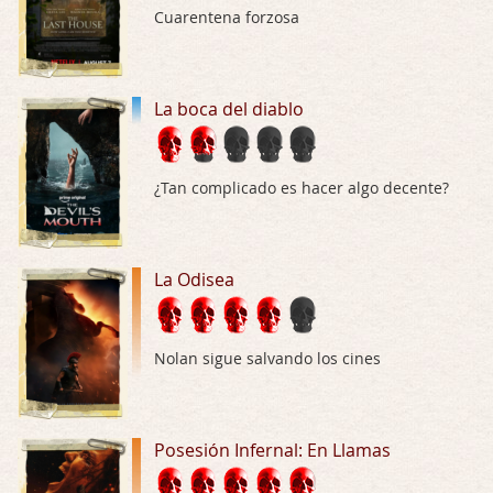
Cuarentena forzosa
Trance
Por: Luar
Buena película, buen director y buenos ac …
La boca del diablo
El señor de las moscas
Por: Luar
¿Tan complicado es hacer algo decente?
Dudaba en ver la serie, una serie de 4 cap …
Hungry
La Odisea
Por: Croc
Para entretenerte un domingo por la tarde …
Las 10 películas gore de Almas Oscuras
Nolan sigue salvando los cines
Por: JORDI CRUYFF
Buenas tardes, Hay muchas y algunas muy …
Posesión Infernal: En Llamas
Possession
Por: Chupasangre