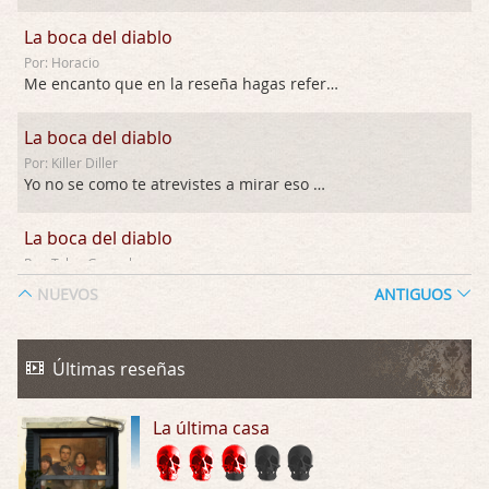
La boca del diablo
Por: Horacio
Me encanto que en la reseña hagas referen …
La boca del diablo
Por: Killer Diller
Yo no se como te atrevistes a mirar eso …
La boca del diablo
Por: Talan Gwynek
Pues eso: muertes aburridas y personajes p …
NUEVOS
ANTIGUOS
La Odisea
Por: Talan Gwynek
Últimas reseñas
Draghann, las quejas sobre la diversidad s …
La última casa
La Odisea
Por: Draghann
No sé si entrar en polémicas con respect …