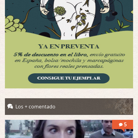
Por: Luar
Interesante cuando avanza, le falta algo d …
Possession
Por: Luar
Se llama la posesión en castellano, está …
Obsession
Por: Mariano
Una película normalita, nada del otro mun …
Obsession
Por: Chica Stark
Al principio por el hype que la dieron iba …
Possession
Los + comentado
Por: Mountain
Llevo toda una vida para verla y nunca lo …
5