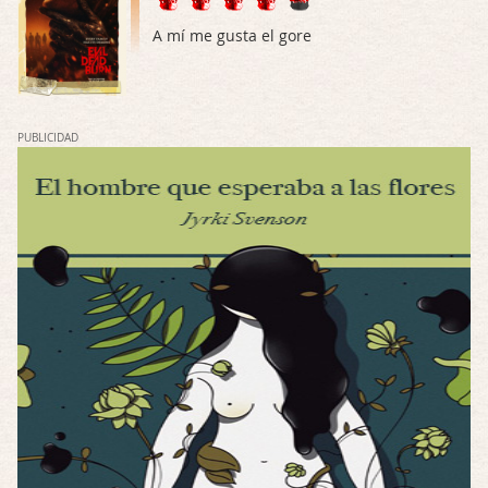
Mi opinión en su día. Su duracion me ha …
A mí me gusta el gore
El eslabón podrido
Por: Luar
Solo la he visto en una web rusa de descar …
PUBLICIDAD
Possession
Por: FrancHis
La he dejado a medias por motivos de fuerz …
Posesión Infernal: En Llamas
Por: FrancHis
Yo justo fui a verla ayer al cine y la ver …
Por encima de tu cadáver
Por: Luar
Interesante cuando avanza, le falta algo d …
Por encima de tu cadáver