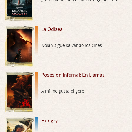
Hungry
Por: Croc
Para entretenerte un domingo por la tarde …
La Odisea
Las 10 películas gore de Almas Oscuras
Nolan sigue salvando los cines
Por: JORDI CRUYFF
Buenas tardes, Hay muchas y algunas muy …
Possession
Posesión Infernal: En Llamas
Por: Chupasangre
Mi opinión en su día. Su duracion me ha …
A mí me gusta el gore
El eslabón podrido
Por: Luar
Solo la he visto en una web rusa de descar …
Hungry
Possession
Por: FrancHis