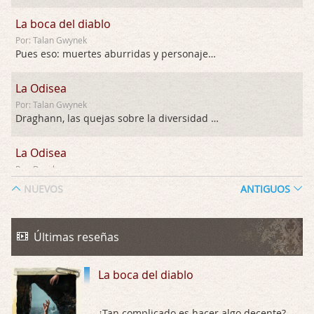
La boca del diablo
Por: Talan Gwynek
Pues eso: muertes aburridas y personajes p …
La Odisea
Por: Talan Gwynek
Draghann, las quejas sobre la diversidad s …
La Odisea
Por: Draghann
No sé si entrar en polémicas con respect …
NUEVOS
ANTIGUOS
Trance
Por: Luar
Últimas reseñas
Buena película, buen director y buenos ac …
La boca del diablo
El señor de las moscas
Por: Luar
Dudaba en ver la serie, una serie de 4 cap …
¿Tan complicado es hacer algo decente?