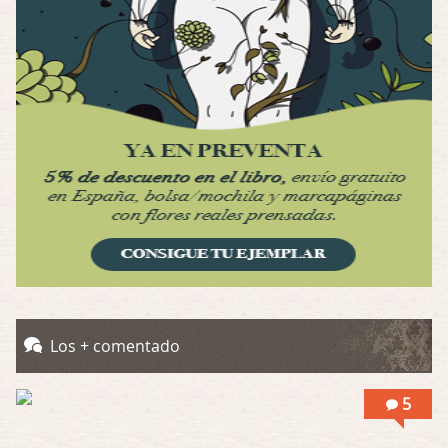
Por: Mariano
Una película normalita, nada del otro mun …
Obsession
Por: Chica Stark
Al principio por el hype que la dieron iba …
Possession
Por: Mountain
Llevo toda una vida para verla y nunca lo …
Posesión Infernal: En Llamas
Por: Skalope
Totalmente de acuerdo Ignacio. La he disfr …
Into the Mud
Los + comentado
Por: Flor
Se puede ver este corto y otras más de ex …
5