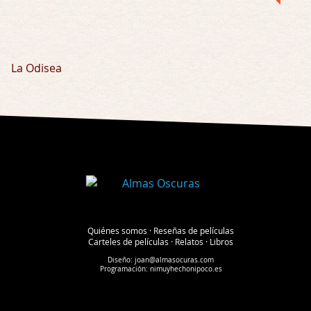
La Odisea
Quiénes somos
·
Reseñas de películas
Carteles de películas
·
Relatos
·
Libros
Diseño:
joan@almasocuras.com
Programación:
nimuyhechonipoco.es