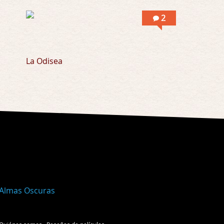
2
La Odisea