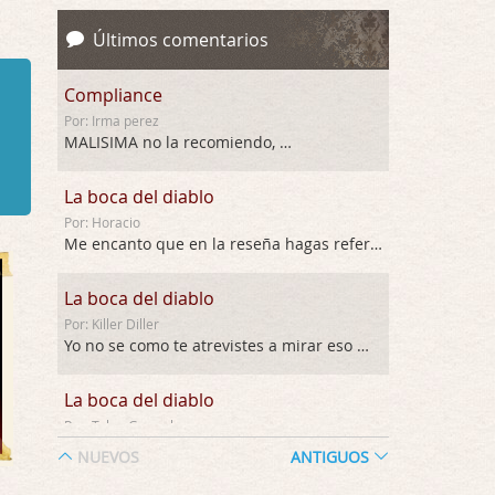
Últimos comentarios
Compliance
Por: Irma perez
MALISIMA no la recomiendo, …
La boca del diablo
Por: Horacio
Me encanto que en la reseña hagas referen …
La boca del diablo
Por: Killer Diller
Yo no se como te atrevistes a mirar eso …
La boca del diablo
Por: Talan Gwynek
Pues eso: muertes aburridas y personajes p …
NUEVOS
ANTIGUOS