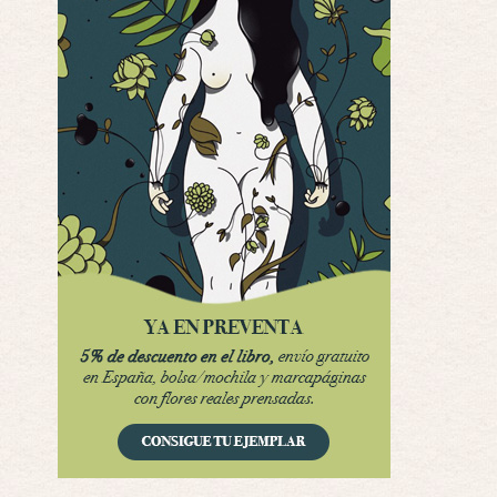
Yo justo fui a verla ayer al cine y la ver …
Por encima de tu cadáver
Por: Luar
Interesante cuando avanza, le falta algo d …
Por encima de tu cadáver
Por: Luar
Interesante cuando avanza, le falta algo d …
Possession
Por: Luar
Se llama la posesión en castellano, está …
Obsession
Por: Mariano
Una película normalita, nada del otro mun …
Obsession
Por: Chica Stark