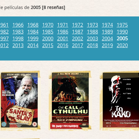
de películas de
2005 [8 reseñas]
1961
1966
1968
1970
1971
1972
1973
1974
1975
1982
1983
1984
1985
1986
1987
1988
1989
1990
1997
1998
1999
2000
2001
2002
2003
2004
2005
2012
2013
2014
2015
2016
2017
2018
2019
2020