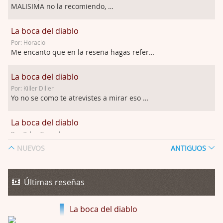
MALISIMA no la recomiendo, …
La boca del diablo
Por: Horacio
Me encanto que en la reseña hagas referen …
La boca del diablo
Por: Killer Diller
Yo no se como te atrevistes a mirar eso …
La boca del diablo
Por: Talan Gwynek
Pues eso: muertes aburridas y personajes p …
NUEVOS
ANTIGUOS
La Odisea
Por: Talan Gwynek
Últimas reseñas
Draghann, las quejas sobre la diversidad s …
La boca del diablo
La Odisea