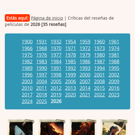
Estás aquí:
Página de inicio
| Críticas del reseñas de
películas de
2026 [35 reseñas]
1900
1931
1932
1954
1959
1960
1961
1966
1968
1970
1971
1972
1973
1974
1975
1976
1977
1978
1979
1980
1981
1982
1983
1984
1985
1986
1987
1988
1989
1990
1991
1992
1993
1994
1995
1996
1997
1998
1999
2000
2001
2002
2003
2004
2005
2006
2007
2008
2009
2010
2011
2012
2013
2014
2015
2016
2017
2018
2019
2020
2021
2022
2023
2024
2025
2026