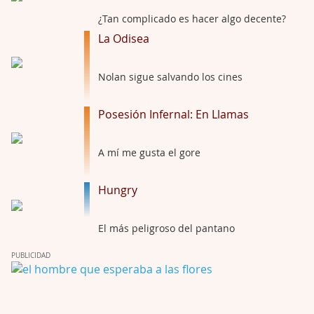
Por: Draghann
No sé si entrar en polémicas con respect …
¿Tan complicado es hacer algo decente?
La Odisea
Trance
Por: Luar
Nolan sigue salvando los cines
Buena película, buen director y buenos ac …
Posesión Infernal: En Llamas
El señor de las moscas
Por: Luar
Dudaba en ver la serie, una serie de 4 cap …
A mí me gusta el gore
Hungry
Hungry
Por: Croc
Para entretenerte un domingo por la tarde …
El más peligroso del pantano
Las 10 películas gore de Almas Oscuras
PUBLICIDAD
Por: JORDI CRUYFF
Buenas tardes, Hay muchas y algunas muy …
Possession