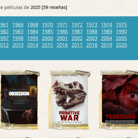
de películas de
2025 [59 reseñas]
1961
1966
1968
1970
1971
1972
1973
1974
1975
1982
1983
1984
1985
1986
1987
1988
1989
1990
1997
1998
1999
2000
2001
2002
2003
2004
2005
2012
2013
2014
2015
2016
2017
2018
2019
2020