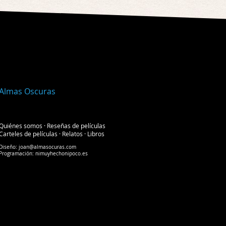
Quiénes somos
·
Reseñas de películas
Carteles de películas
·
Relatos
·
Libros
Diseño:
joan@almasocuras.com
Programación:
nimuyhechonipoco.es