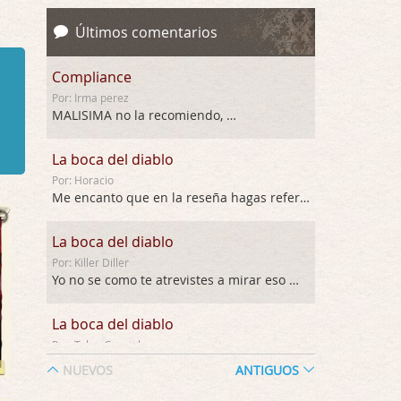
Últimos comentarios
Compliance
Por: Irma perez
MALISIMA no la recomiendo, …
La boca del diablo
Por: Horacio
Me encanto que en la reseña hagas referen …
La boca del diablo
Por: Killer Diller
Yo no se como te atrevistes a mirar eso …
La boca del diablo
Por: Talan Gwynek
Pues eso: muertes aburridas y personajes p …
NUEVOS
ANTIGUOS