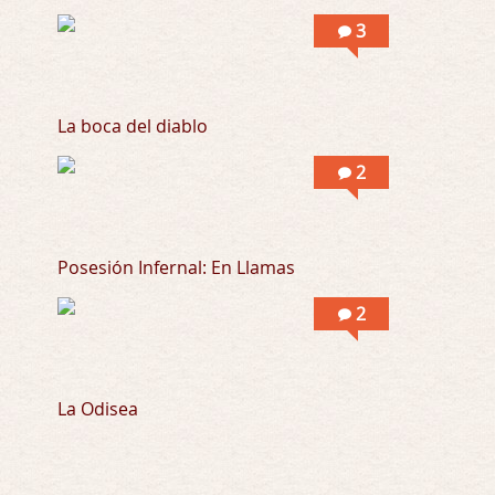
Al principio por el hype que la dieron iba …
3
Possession
Por: Mountain
Llevo toda una vida para verla y nunca lo …
La boca del diablo
2
Posesión Infernal: En Llamas
2
La Odisea