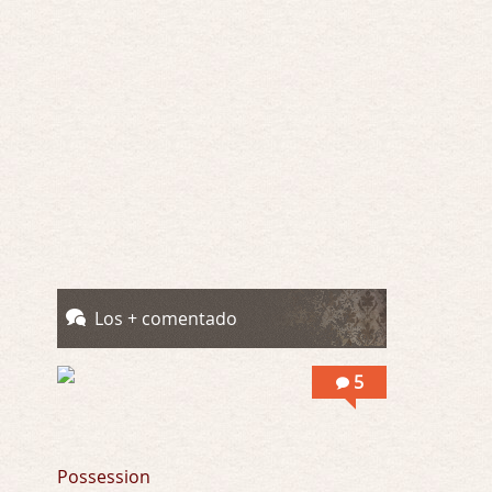
Yo justo fui a verla ayer al cine y la ver …
Por encima de tu cadáver
Por: Luar
Interesante cuando avanza, le falta algo d …
Por encima de tu cadáver
Por: Luar
Interesante cuando avanza, le falta algo d …
Possession
Por: Luar
Se llama la posesión en castellano, está …
Los + comentado
Obsession
5
Por: Mariano
Una película normalita, nada del otro mun …
Obsession
Possession
Por: Chica Stark