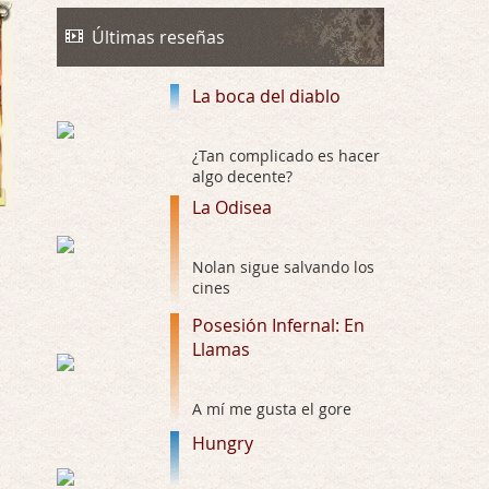
La Odisea
Por: Talan Gwynek
Últimas reseñas
Draghann, las quejas sobre la diversidad s …
La boca del diablo
La Odisea
Por: Draghann
No sé si entrar en polémicas con respect …
¿Tan complicado es hacer
algo decente?
Trance
La Odisea
Por: Luar
Buena película, buen director y buenos ac …
Nolan sigue salvando los
cines
El señor de las moscas
Posesión Infernal: En
Por: Luar
Llamas
Dudaba en ver la serie, una serie de 4 cap …
Hungry
A mí me gusta el gore
Por: Croc
Hungry
Para entretenerte un domingo por la tarde …