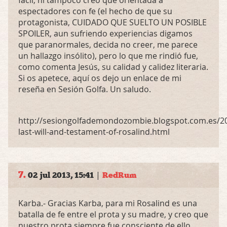
fácil, ni tampoco creo que orientada a
espectadores con fe (el hecho de que su
protagonista,
CUIDADO
QUE
SUELTO
UN
POSIBLE
SPOILER
, aun sufriendo experiencias digamos
que paranormales, decida no creer, me parece
un hallazgo insólito), pero lo que me rindió fue,
como comenta Jesús, su calidad y calidez literaria.
Si os apetece, aquí os dejo un enlace de mi
reseña en Sesión Golfa. Un saludo.
http://sesiongolfademondozombie.blogspot.com.es/20
last-will-and-testament-of-rosalind.html
7.
|
02 jul 2013, 15:41
RedRum
Karba.- Gracias Karba, para mi Rosalind es una
batalla de fe entre el prota y su madre, y creo que
nuestro prota siempre fue consciente de ello.