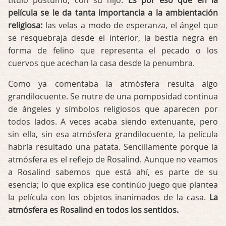
título póstumo, con su hijo.
Es por eso que en la
película se le da tanta importancia a la ambientación
religiosa:
las velas a modo de esperanza, el ángel que
se resquebraja desde el interior, la bestia negra en
forma de felino que representa el pecado o los
cuervos que acechan la casa desde la penumbra.
Como ya comentaba la atmósfera resulta algo
grandilocuente. Se nutre de una pomposidad continua
de ángeles y símbolos religiosos que aparecen por
todos lados. A veces acaba siendo extenuante, pero
sin ella, sin esa atmósfera grandilocuente, la película
habría resultado una patata. Sencillamente porque la
atmósfera es el reflejo de Rosalind. Aunque no veamos
a Rosalind sabemos que está ahí, es parte de su
esencia; lo que explica ese continúo juego que plantea
la película con los objetos inanimados de la casa.
La
atmósfera es Rosalind en todos los sentidos.