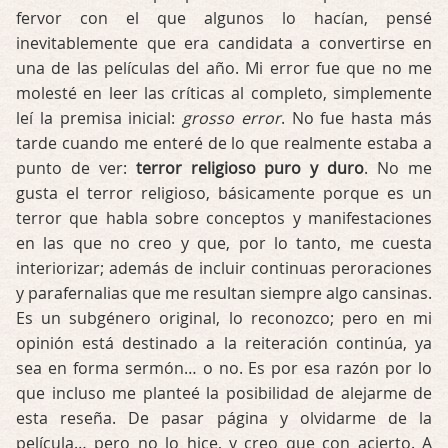
fervor con el que algunos lo hacían, pensé
inevitablemente que era candidata a convertirse en
una de las películas del año. Mi error fue que no me
molesté en leer las críticas al completo, simplemente
leí la premisa inicial:
grosso error
. No fue hasta más
tarde cuando me enteré de lo que realmente estaba a
punto de ver:
terror religioso puro y duro
. No me
gusta el terror religioso, básicamente porque es un
terror que habla sobre conceptos y manifestaciones
en las que no creo y que, por lo tanto, me cuesta
interiorizar; además de incluir continuas peroraciones
y parafernalias que me resultan siempre algo cansinas.
Es un subgénero original, lo reconozco; pero en mi
opinión está destinado a la reiteración continúa, ya
sea en forma sermón… o no. Es por esa razón por lo
que incluso me planteé la posibilidad de alejarme de
esta reseña. De pasar página y olvidarme de la
película… pero no lo hice, y creo que con acierto. A