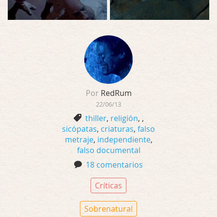
Por
RedRum
22/06/13
thiller
,
religión
,
,
sicópatas
,
criaturas
,
falso
metraje
,
independiente
,
falso documental
18 comentarios
Críticas
Sobrenatural