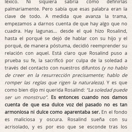
léxico. Ni siquiera sabría cómo definirlas
palmariamente. Pero sabía que esas palabra eran la
clave de todo. A medida que avanza la trama,
empezamos a darnos cuenta de que hay algo que no
cuadra. Hay lagunas… desde el qué hizo Rosalind,
hasta el porqué se dejó de hablar con su hijo y el
porqué, de manera póstuma, decidió reemprender su
relación con aquel. Está claro que Rosalind puso a
prueba su fe, la sacrificó por culpa de la soledad a
través del contacto con nuestros difuntos
(y no hablo
de creer en la resurrección precisamente; hablo de
romper las reglas que rigen la naturaleza)
. Y es que
como bien dijo mi querida Rosalind:
“La soledad puede
ser un monstruo”
.
Es entonces cuando nos damos
cuenta de que esa dulce voz del pasado no es tan
armoniosa ni dulce como aparentaba ser.
En el fondo
es maliciosa y oscura. Rosalind sueña con su
acrisolado, y es por eso que se esconde tras los